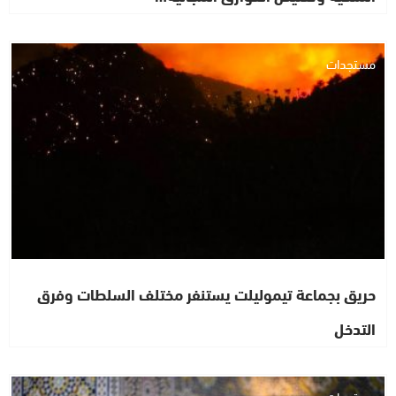
مستجدات
حريق بجماعة تيموليلت يستنفر مختلف السلطات وفرق
التدخل