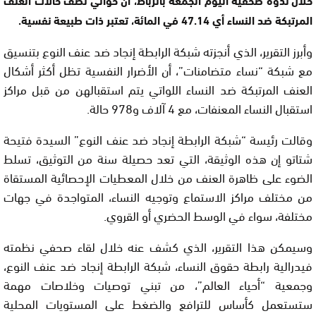
المرتبكة ضد النساء أي 47.14 في المائة، تعتبر ذات طبيعة نفسية.
وأبرز التقرير، الذي أنجزته شبكة الرابطة إنجاد ضد عنف النوع بتنسيق
مع شبكة “نساء متضامنات”، أن الأضرار النفسية تظل أكثر أشكال
العنف المرتبكة ضد النساء اللواتي يتم استقبالهن من قبل ﻣﺮاﻛﺰ
اﺳﺘﻘﺒﺎل النساء المعنفات، مع 4 آلاف و978 حالة.
وقالت رئيسة “شبكة الرابطة إنجاد ضد عنف النوع” السيدة فتيحة
شتاتو إن هذه الوثيقة، التي تعد حصيلة سنة من التوثيق، تسلط
الضوء على ظاهرة العنف من خلال المعطيات الإحصائية المستقاة
من مختلف مراكز الاستماع وتوجيه النساء، المتواجدة في جهات
مختلفة، سواء في الوسط الحضري أو القروي.
وسيمكن هذا التقرير، الذي كشف عنه خلال لقاء صحفي نظمته
فيدرالية رابطة حقوق النساء، شبكة الرابطة إنجاد ضد عنف النوع،
وجمعية “أحياء العالم”، من تبني توصيات وخلاصات مهمة
ستستعمل كأساس للترافع والضغط على المستويات المحلية