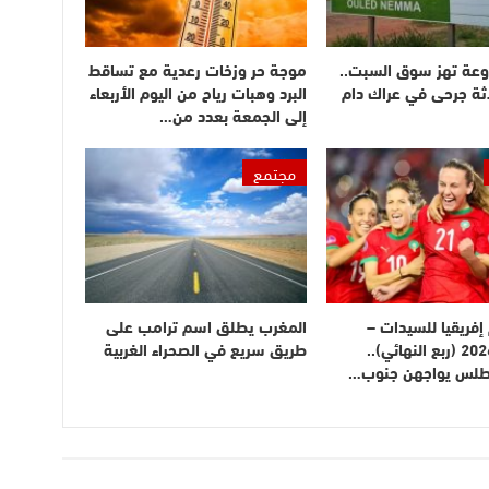
وعة تهز سوق السبت..
موجة حر وزخات رعدية مع تساقط
ثة جرحى في عراك دام
البرد وهبات رياح من اليوم الأربعاء
إلى الجمعة بعدد من…
مجتمع
فريقيا للسيدات –
المغرب يطلق اسم ترامب على
المغرب 2026 (ربع النهائي)..
طريق سريع في الصحراء الغربية
أطلس يواجهن جنوب…