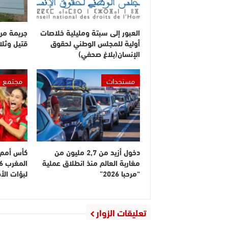
العبور إلى سبتة ومليلية خلاصات
جريمة مر
أولية للمجلس الوطني لحقوق
قتيل وثلا
الإنسان(بلاغ صحفي)
مستجدات
مجتمع
دخول أزيد من 2,7 مليون من
كأس أمم إ
مغاربة العالم منذ انطلاق عملية
“مرحبا 2026”
لبؤات ال
تعليقات الزوار