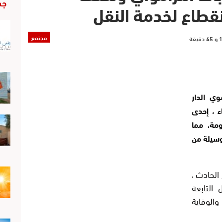
جد
قطاع لخدمة النقل
مجتمع
ي الدار
ء ، إحدى
مة، مما
سيلة من
الحادث ،
التابعة
والوقاية