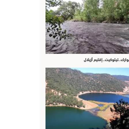
وارك..تيلوكيت..إقليم أزيلال