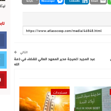
Email
LinkedIn
Messenger
طباعة
تيڭل
تاب
التالي
عبد المجيد اغميجة مدير المعهد العالي للقضاء في ذمة
الله
مستجدات