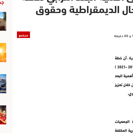
جد
ال الديمقراطية وحقوق
مجتمع
ة ، أن خطة
العمل الوطنية في مجال الديمقراطية وحقوق الانسان (2018 -2021 )
همية البعد
 و دور الفاعلين المحليين في تتبع إعمالها ٬ من خلال تعزيز
وي.
 الجمعيات
ية المكلفة