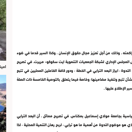
اكمته ، وذلك من أجل تعزيز مجال حقوق الإنسان ، وكذا السير قدما في ضوء
 المغرب الدولية. وأكد السيد فروقي لحسن ٬ رئيس المجلس الإداري لشبكة الجمعيات التنموية ايت سكوكو- مريرت، في تصريح
امين
لوكالة المغرب العربي للأنباء ، أن الشبكة ٬ تتوخى من هذه الندوة ٬ ابراز البعد الترابي في الخطة ٬ ودور كافة الفاعلين المحليين في تتبع
إعمالها ٬ وهي في نفس الوقت تفعيل للتوصيات المتخذة بشأن تتبع وتنفيذ مضامينها٬ وخاصة فيما يتعلق بالتوصية الخامسة ذات الصلة
لسياسية بجامعة مولاي إسماعيل بمكناس، في تصريح مماثل ، أن البعد الترابي
للخطة الديمقراطية وحقوق الإنسان ٬ يدخل ضمن المحور الذي هو موضوع الندوة من أهمية ما هو ترابي ٬ لربح رهان التنمية المحلية ٬ لذا