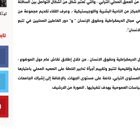
يجب تفعيل ومأسسة الديمقراطية التشاركية ٬ التي تنطلق من العمق المحلي الترابي ٬ والتي تعتبر شكل من أشكال التواصل بين الساكنة
ومختلف الهيئات المحلية ٬ لحل كل المعضلات التي تتجاوز المركز من الناحية البشرية واللوجيستيكية ٬. وعرف اللقاء تقديم مجموعة من
تيڭل
 مجال الديمقراطية وحقوق الإنسان ” و” دور الفاعلين المحليين في تتبع
لانسان”.
تاب
وتهدف هذه الندوة، إلى التعريف بالخطة الوطنية في مجال الديمقراطية وحقوق الانسان ، من خلال إطلاق نقاش عام حول الموضوع ٬
فة من المهارات ٬ ووضع آليات محلية وإقليمية لتتبع وتقييم أجرأة تدابير الخطة على الصعيد المحلي باعتبارها
المستوى الترابي، خاصة على مستوى الجهات، بالإضافة إلى إشراك الجامعات
ياسات العمومية بهدف تنفيذيها . الصورة من الارشيف