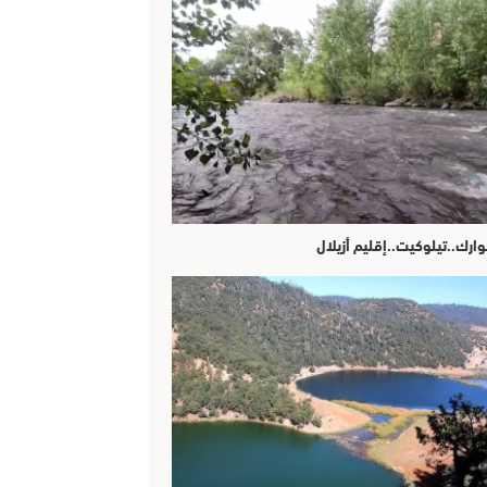
وارك..تيلوكيت..إقليم أزيلال