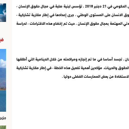
بحقوق الإنسان ، أن هذه الخطة ، التي صادق عليها المجلس الحكومي في 21 دجنبر 2018 ، تؤسس لبنية صلبة في مجال حقوق الإنسان ٬
حيث تأتي في سياق تطور لافت ، ومضطرد ومستمر، لحقوق الانسان على المستوى الوطني ، جرى إعدادها في إطار مقاربة تشاركية ٬
من خلال التشاور واستقبال اقتراحات جمعيات المجتمع المدني المهتمة بمجال حقوق الإنسان ، حيث تم إخضاع هذه الاقتراحات ٬ لدراسة
في
ن ، تجسد أساسا في ما تم إنجازه ومراكمته من خلال الدينامية التي أطلقها
دستور 2011 ، الذي جاء بمقتضيات هامة خاصة في مجالي الحقوق والحريات، مؤكدين أهمية تفعيل هذه الخطة ٬ في إطار مقاربة تشاركية
الاستفادة من بعض الممارسات الفضلى دوليا .
جزير