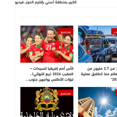
الكبير بمنطقة أسني بإقليم الحوز..فيديو
ت
مجتمع
دخول أزيد من 2,7 مليون من
كأس أمم إفريقيا للسيدات –
عالم منذ انطلاق عملية
المغرب 2026 (ربع النهائي)..
لبؤات الأطلس يواجهن جنوب…
مجتمع