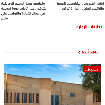
اختيار المندوبين الإقليميين للصحة
متطوعو هيئة السلام الامريكية
والانتماء الحزبي : الوزارة توضح
يشرفون على تأطيير دورة تدريبية
في مجال القيادة والتواصل ببني
ملال
تعليقات الزوار
شاهد أيضا
مستجدات