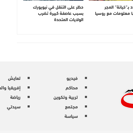
 بـ”خيانة” المجر
حظر على التنقل في نيويورك
ا معلومات مع روسيا
بسبب عاصفة كبيرة تضرب
الولايات المتحدة
فيديو
تعايش
محاكم
إفريقيا وال
تربية وتكوين
رياضة
مجتمع
سيدتي
سياسة