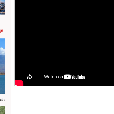
في
جزير