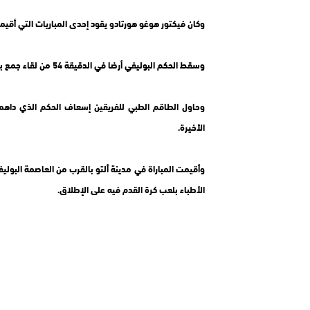
وكان فيكتور هوغو هورتادو يقود إحدى المباريات التي أق
وسقط الحكم البوليفي أرضا في الدقيقة 54 من لقاء جمع بين ناديي “ألويز ريادي” و”أورينتي بيتروليرو” في الدوري البوليفي.
وحاول الطاقم الطبي للفريقين إسعاف الحكم الذي داهمت
الأخيرة.
الأطباء بلعب كرة القدم فيه على الإطلاق.