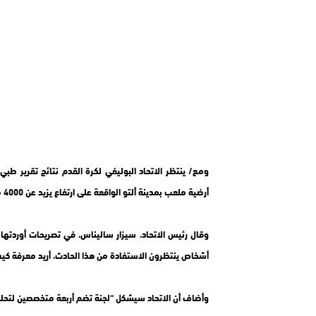
ومع/ ينتظر الاتحاد البوليفي لكرة القدم نتائج تقرير طب
أرضية ملعب بمدينة ألتو الواقعة على ارتفاع يزيد عن 4000 متر فوق سطح الأرض لمعرفة ما إذا كان هذا الارتفاع وراء وفاته.
وقال رئيس الاتحاد، سيزار ساليناس، في تصريحات أوردتها
أشخاص ينتظرون الاستفادة من هذا الحادث، أريد معرفة كيف
وأضاف أن الاتحاد سيشكل “لجنة تضم أربعة متخصصين لتحليل