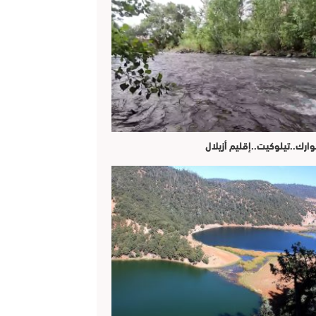
وارك..تيلوكيت..إقليم أزيلال