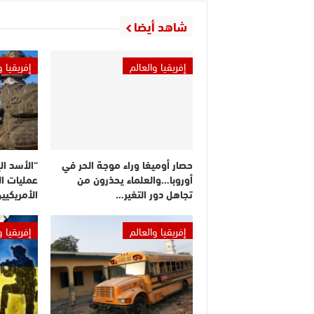
شاهد أيضا
إفريقيا والعالم
إفريقيا و
حصار أوميغا وراء موجة الحر في
أوروبا…والعلماء يحذرون من
عمليات ال
تجاهل دور التغير…
الأمريكيي
إفريقيا والعالم
إفريقيا و