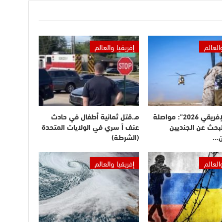
العالم
إفريقيا والعالم
“الأسد الإفريقي 2026”: مواصلة
مـ.قتل ثمانية أطفال في حادث
بحث عن الجنديين
عنف أ سري في الولايات المتحدة
ن…
(الشرطة)
العالم
إفريقيا والعالم