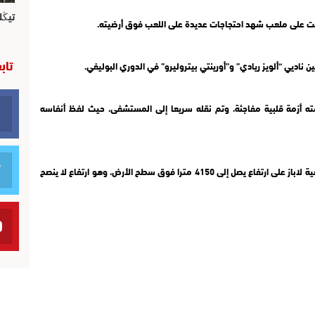
تيڭل
يمت على ملعب شهد احتجاجات عديدة على اللعب فوق أرضيته.
تاب
ه أزمة قلبية مفاجئة، وتم نقله سريعا إلى المستشفى، حيث لفظ أنفاسه
وأقيمت المباراة في مدينة ألتو بالقرب من العاصمة البوليفية لاباز على ارتفاع يصل إلى 4150 مترا فوق سطح الأرض، وهو ارتفاع لا ينصح