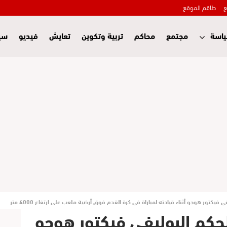
ع
طاقم الموقع
اسة
مجتمع
محاكم
تربية وتكوين
تعايش
فيديو
سي
 فيكتور هوجو أثناء قيادته لمباراة في كرة القدم فوق أرضية ملعب على ارتفاع 4000 متر
لحكم البوليفي فيكتور هوجو