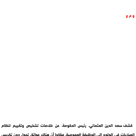
و م ع
كشف سعد الدين العثماني، رئيس الحكومة، عن خلاصات تشخيص وتقييم لنظام
المباريات في الولوج إلى الوظيفة العمومية، مؤكدا أن هناك عوائق تحول دون تكريس