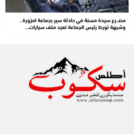
مصـ.رع سيدة مسنة في حادثة سير بجماعة امزورة..
وشبهة تورط رئيس الجماعة تعيد ملف سيارات…