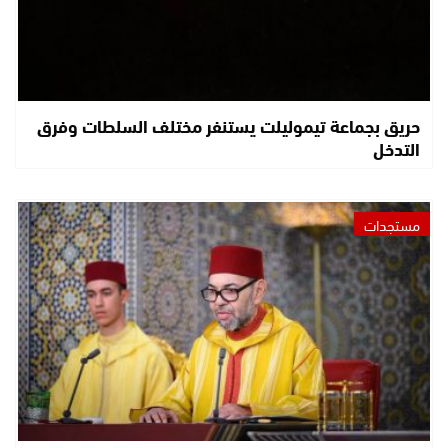
حريق بجماعة تيموليلت يستنفر مختلف السلطات وفرق
التدخل
مستجدات