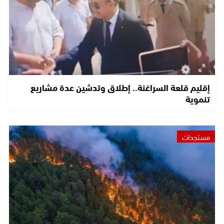
إقليم قلعة السراغنة.. إطلاق وتدشين عدة مشاريع
تنموية
مستجدات