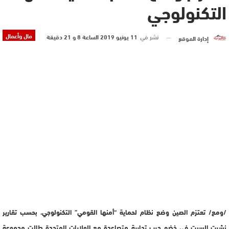
التكنولوجي
مال وأعمال
نشر في
11 يونيو 2019 الساعة 8 و 21 دقيقة
إدارة الموقع
/ومع/ تعتزم الصين وضع نظام لحماية “أمنها القومي” التكنولوجي، بحسب تقارير
نشرت السبت في خضم حرب تجارية متصاعدة مع الولايات المتحدة طالت مجموعة