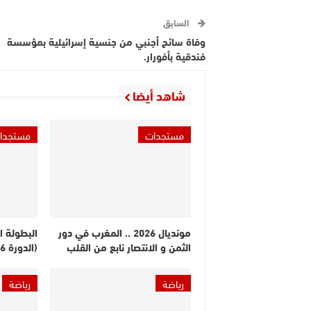
السابق
وفاة سائح أجنبي من جنسية إسرائيلية بمؤسسة
فندقية بأفورار.
شاهد أيضا
مستجدات
مستجدا
مونديال 2026 .. المغرب في دور
البطولة ا
الثمن و الانتصار نابع من القلب
(الدورة 26).. النتائج والترتيب
رياضة
رياضة