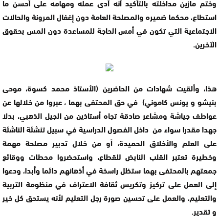
وختم مازين مداخلته بالتأكيد أنه أدى عمله ومهامه على أحسن ما
استطاع، محكما ضميره والمصلحة العامة دون إغفال المرونة والحالات
الاجتماعية التي تكون في أمس الحاجة للمساعدة دون المس بحقوق
الآخرين.
هذا، وألقيت شهادات من الحاضرين (الأستاذ محمد كسوة، موحى
بنيشو و يونس كاموني) في حق المحتفى بهما ، عبروا من خلالها عن
عواطف جياشة ومشاعر صادقة تجاه أستاذين من الجيل الذهبي، بدلا
جهدا مقدرا سواء من داخل الفصول الدراسية في سبيل تنشئة الناشئة
على العلم والأخلاق الحميدة، أو من خلال تدبير مصلحة مهمة
وخطيرة تعتبر القلب النابض للقطاع، واستحضروا محطات ووقائع
جمعتهم بالمحتفى بهما ستظل راسخة في أذهانهم دائما وأبدا، ودعوا
إلى العمل على تركيز وتكريس ثقافة الاعتراف في منظومة التربية
والتعليم، والعمل على تحسين صورة رجل التعليم لأنه يستحق كل خير
و تقدير.