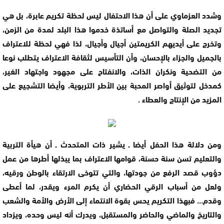
وشدد العزماوي على أن هذا الاحتفال ليس لحظة تكريم عابرة، بل هي
تجديد الصلة والتواصل مع أساتذة خدموا هذا البلد لمدة من الزمن،
وتخرج على أيديهم الكريمتين أجيال وأجيال، لذا فهي لحظة للاعتراف
بالجميل والجزاء بالإحسان، وأن التأسيس لثقافة الاعتراف يتطلب نوعا
من التضحية ونكران الذات، والانفتاح على مجهود واجتهاد الغير،
كمدخل لتوثيق أواصر المحبة بين الأطر التربوية، وأيضا التشجيع على
المزيد من الإنتاج والعطاء .
ومن دلالة هذا الحفل أيضا ـ يشير ذات المتحدث ـ أن هيأة التربية
والتعليم تسن سنة حسنة، قوامها الاعتراف بما يبذلها أطرها من عمل
دؤوب قصد الرفع من جودتها، والتي تتوخى الارتقاء بالوطن ورقيه،
ولعل من أسباب الرقي الحضاري أن يكرم المرء ويقدر، لما أعطى
وقدم… فبهذا التكريم يحس بقوة الانتماء إلى الأرض والأمة والشعب
والتاريخ والماضي والحاضر والمستقبل، ويدرك أنه ليس وحده، ويزداد