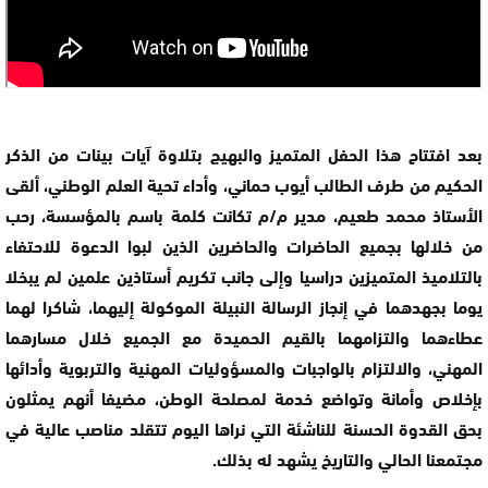
بعد افتتاح هذا الحفل المتميز والبهيج بتلاوة آيات بينات من الذكر
الحكيم من طرف الطالب أيوب حماني، وأداء تحية العلم الوطني، ألقى
الأستاذ محمد طعيم، مدير م/م تكانت كلمة باسم بالمؤسسة، رحب
من خلالها بجميع الحاضرات والحاضرين الذين لبوا الدعوة للاحتفاء
بالتلاميذ المتميزين دراسيا وإلى جانب تكريم أستاذين علمين لم يبخلا
يوما بجهدهما في إنجاز الرسالة النبيلة الموكولة إليهما، شاكرا لهما
عطاءهما والتزامهما بالقيم الحميدة مع الجميع خلال مسارهما
المهني، والالتزام بالواجبات والمسؤوليات المهنية والتربوية وأدائها
بإخلاص وأمانة وتواضع خدمة لمصلحة الوطن، مضيفا أنهم يمثلون
بحق القدوة الحسنة للناشئة التي نراها اليوم تتقلد مناصب عالية في
مجتمعنا الحالي والتاريخ يشهد له بذلك.