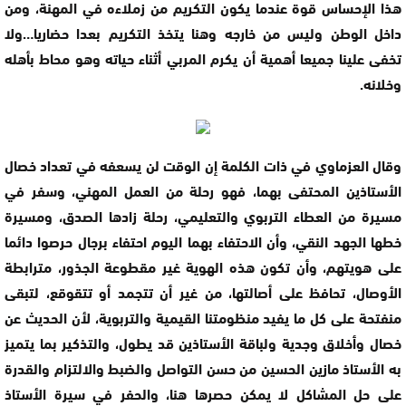
هذا الإحساس قوة عندما يكون التكريم من زملاءه في المهنة، ومن
داخل الوطن وليس من خارجه وهنا يتخذ التكريم بعدا حضاريا…ولا
تخفى علينا جميعا أهمية أن يكرم المربي أثناء حياته وهو محاط بأهله
وخلانه.
وقال العزماوي في ذات الكلمة إن الوقت لن يسعفه في تعداد خصال
الأستاذين المحتفى بهما، فهو رحلة من العمل المهني، وسفر في
مسيرة من العطاء التربوي والتعليمي، رحلة زادها الصدق، ومسيرة
خطها الجهد النقي، وأن الاحتفاء بهما اليوم احتفاء برجال حرصوا دائما
على هويتهم، وأن تكون هذه الهوية غير مقطوعة الجذور، مترابطة
الأوصال، تحافظ على أصالتها، من غير أن تتجمد أو تتقوقع، لتبقى
منفتحة على كل ما يفيد منظومتنا القيمية والتربوية، لأن الحديث عن
خصال وأخلاق وجدية ولباقة الأستاذين قد يطول، والتذكير بما يتميز
به الأستاذ مازين الحسين من حسن التواصل والضبط والالتزام والقدرة
على حل المشاكل لا يمكن حصرها هنا، والحفر في سيرة الأستاذ