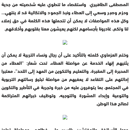
المصطفى الطاهيري واستقصاء ما تنطوي عليه شخصيته من جدية
وحزم وصبر وسعي إلى العطاء ونبذ الجمود والاتكالية قد لا ينتهي…
وكل هذه المواصفات لا يمكن أن تتحملها هذه الكلمة في حق زملاء
لنا ولكم، غادرونا بأجسامهم لكنهم يعيشون معنا بقلوبهم وأخلاقهم.
وختم العزماوي كلمته بالتأكيد على أن رجال ونساء التربية لا يمكن أن
يثنيهم إنهاء الخدمة عن مواصلة العطاء، تحت شعار: “العطاء من
المحبرة إلى المقبرة، والتعليم والتكوين من المهد إلى اللحد”، معتبرا
إحالتهم على التقاعد لا يعفيهم من مواصلة تبليغ رسالتهم التربوية
في المجتمع، بما يتوفرون عليه من خبرة وتجربة في التأطير والتكوين
والتوعية وإبداء المشورة والتوجيه، وتوظيف خبراتهم المتراكمة
لصالح هذا الوطن.
ودعا الأساتذة والمفتشين بالسير على خطاهم، ومحاولة تجاوز