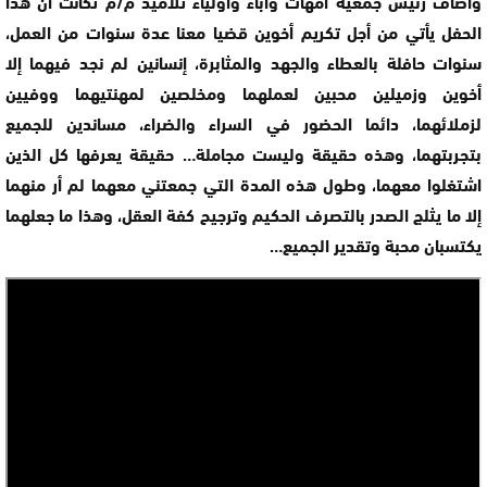
وأضاف رئيس جمعية أمهات وآباء وأولياء تلاميذ م/م تكانت أن هذا
الحفل يأتي من أجل تكريم أخوين قضيا معنا عدة سنوات من العمل،
سنوات حافلة بالعطاء والجهد والمثابرة، إنسانين لم نجد فيهما إلا
أخوين وزميلين محبين لعملهما ومخلصين لمهنتيهما ووفيين
لزملائهما، دائما الحضور في السراء والضراء، مساندين للجميع
بتجربتهما، وهذه حقيقة وليست مجاملة… حقيقة يعرفها كل الذين
اشتغلوا معهما، وطول هذه المدة التي جمعتني معهما لم أر منهما
إلا ما يثلج الصدر بالتصرف الحكيم وترجيح كفة العقل، وهذا ما جعلهما
يكتسبان محبة وتقدير الجميع…