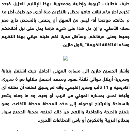
طرف فعاليات تربوية وإدارية وجمعوية بهذا الإقليم العزيز، فبعد
تكريم أطر م/م تنانت هاهو يحظى بالتكريم مرة أخرى من طرف أطر م/
م تكانت، موضحا أنه ليس من السهل أن يحتفى بالشخص خارج مقر
عمله الأصلي، و”إن دل هذا على شيء فإنما يدل على نبل أخلاقكم
جميعا وعلى عرفانكم، وسأظل مدينا لكم طيلة حياتي بهذا التكريم
وهذه الالتفاتة الكريمة” يقول مازين.
وأشار الحسين مازين إلى مساره المهني الحافل حيث اشتغل بنيابة
ومديرية أزيلال حوالي ثلاثة عقود ونصف، اشتغل خلالها مع 6 مديري
أكاديمية و 11 نائب ومدير إقليمي، وأنه لم يسبق لملفه أن دخلته أي
وثيقة تمس بمساره المهني من قريب أو بعيد، وه ما جعله يشعر
بالسعادة والارتياح لوصوله إلى هذه المحطة محطة التقاعد، وهو
يتمتع بالصحة والعافية والأهم من ذلك تمتعه بمحبة الجميع سواء
بقطاع التربية والتكوين أو باقي القطاعات الأخرى.