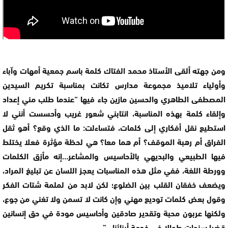
ومن جهته ألقى الأستاذ محمد الفتاك كلمة باسم جمعية أمهات وآباء
وأولياء تلاميذ مجموعة مدارس تكانت بمناسبة تكريم السيدين
المصطفى الطاهري والحسين مازين جاء فيها “عندما طلب مني إعداد
وإلقاء كلمة بهذه المناسبة، انتابني شعور غريب وأحسست أنني لا
استطيع نقل أفكاري إلى كلمات، فتساءلت: ما الذي وقع؟ أهو ثقل
الفراق أم رهبة الموقف؟ أم هما معا؟ هي لحظة مؤثرة فعلا يختلط
فيها الطبيعي والبديهي بالأحاسيس والمشاعر…إنه مأزق الكلمات
وورطة اللغة، ففي مثل هذه المناسبات يعجز اللسان عن تبليغ المراد،
ويضعف خفقان القلب بين الضلوع؛ لكن لابد من لملمة شتات الفكر
وقول بعض كلمات توديع مهني وإن كانت لا تسمن ولا تغني من جوع،
ولكنها عربون محبة وتقدير صادقين وأحاسيس مودة في حق إنسانين
قضيا سنوات طوالا في خدمة أبنائنا…”.