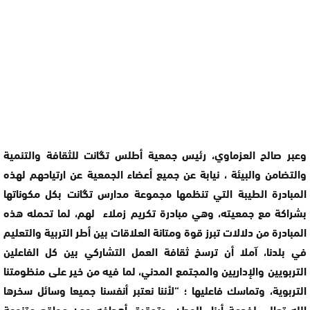
وعبر صالح العزماوي، رئيس جمعية أطلس تگانت للثقافة والتنمية
والتضامن والبيئة ، نيابة عن جميع أعضاء الجمعية عن ارتياحهم لهذه
المبادرة الطيبة التي تنظمها مجموعة مدارس تگانت بكل مكوناتها
بشراكة مع جمعيته، وهي مبادرة تكريم زملاء لهم، لما تحمله هذه
المبادرة من دلالات تبرز قوة ومتانة العلاقات بين أطر التربية والتعليم
في بلدنا، آملا أن ترسخ ثقافة العمل التشاركي بين كل الفاعلين
التربويين والإداريين والمجتمع المدني، لما فيه من خير على منظومتنا
التربوية، وتماسك فاعليها ؛ “لأننا نعتبر أنفسنا جميعا وسائل سخرها
الله تعالى لخدمة أبناء الوطن، وتحقيق أهدافه ومن مواقع متنوعة