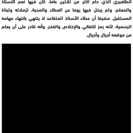
الطاهيري الذي دام أكثر من ثلاثين عاما، كان فيها نعم الأستاذ
والمعلم، ولم يبخل فيها يوما عن العطاء والمحبة، لزملائه ولبناة
المستقبل. مضيفا أن عطاء الأستاذ المتقاعد لا ينتهي بانتهاء مهامه
الرسمية، لأنه رمز للتفاني والإخلاص والفخر، وأنه قادر على أن يعلم
من موقعه أجيال وأجيال.