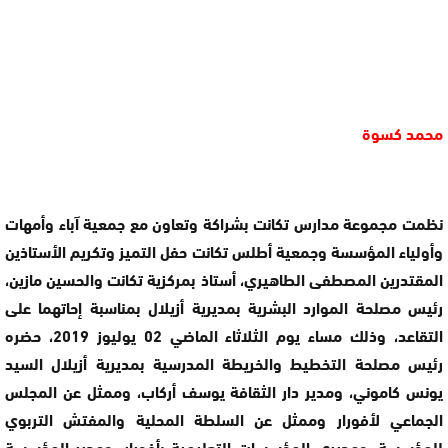
محمد كسوة
نظمت مجموعة مدارس تكانت بشراكة وتعاون مع جمعية آباء وأمهات
وأولياء المؤسسة وجمعية أطلس تكانت حفل التميز وتكريم الأستاذين
المقتدرين المصطفى الطاهيري، أستاذ بمركزية تكانت والحسين مازين،
رئيس مصلحة الموارد البشرية بمديرية أزيلال بمناسبة إحاتهما على
التقاعد، وذلك مساء يوم الثلاثاء الماضي 02 يوليوز 2019، حضره
رئيس مصلحة التخطيط والخريطة المدرسية بمديرية أزيلال السيد
يونس كاموني، ومدير دار الثقافة يوسف أركاب، وممثل عن المجلس
الجماعي لأفورار وممثل عن السلطة المحلية والمفتش التربوي
للمؤسسة، ومديري المؤسسات التعليمية بأفورار، ومدير المؤسسة