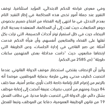
وفي معرض قراءته للحكم الابتدائي، المؤيد استئنافيا، توقف
التقرير عند جملة أمور تخص هذه المحاكمة في إطار التقيد التام
بعدم التدخل، في ما انتهى إليه القضاة من اقتناع صميم بخصوص
جوهر المتابعات، حيث لفت إلى أن المحاكمة، المنعقدة بمدينة الدار
البيضاء، جرت في ظل استمرار توتر أحداث الحسيمة، التي نزلت بكل
ثقلها على القضاء والمتابعين أنفسهم، وأن هيأة الحكم قدمت
أمثلة عن صبر القاضي في إدارة الجلسات، وعن الطريقة التي
ارتضاها متابعون، حيث “دامت مداخلة بعض المتهمين ساعات
طويلة” (ص 2585 من الحكم).
وأبرز أن الإنصاف يقتضي استحضار موقف الدولة القانوني عندما
انتصبت كطرف مدني، وهي ملزمة بحماية الموظفين، موضحا أنه
بالرغم من إضرام النار بإقامة خاصة كانت تأوي عناصر أمنية، مما خلف
84 جريحا، ومنهم من أصيب بضربات عنيفة أفضت إلى إصابة موظف
بشلل دائم، فإن الدولة التي انتصبت طرفا مدنيا، في نطاف الفصل
19 من قانون الوظيفة العمومية، دفاعا عن الموظف، وتبعا للفصل