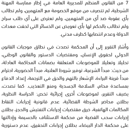
7 من القانون المنظم للمديرية العامة في إطار ممارسة المهنة
الشرطية، لم تتصرف من موقع الخصومة مع المتهمين، ولم تطالب
بأي عقوبة ضد أي من المتهمين، ولم تعترض على أي طلب سراح
ولم تطالب بالحكم لها بأي تعويض عن الخسائر التي لحقت معدات
الدولة وعدم انتصابها كطرف مدني.
وأشار التقرير إلى أن المحكمة تصدت في نطاق موجبات القانون
الدولي لحقوق الإنسان، ومقتضيات الدستور والقانون الوطني،
تحليلا وتعليلا للموضوعات المتعلقة بضمانات المحاكمة العادلة،
من حيث: مبدأ الشرعية، توفير شروط العلنية، مبدأ الحضورية، احترام
مبدأ قرينة البراءة، الإشعار بالتهم والحق في الترجمة، إعداد الدفاع
بمساعدة محام، السلامة الجسدية ومنع التعذيب. كما تصدت،
يضيف التقرير، لموضوعات أخرى إجرائية تخص: الحراسة النظرية،
بطلان محاضر الشرطة القضائية، عدم قانونية إجراءات التقاط
المكالمات الهاتفية، خرق مقتضيات إجراءات التفتيش والحجز، بطلان
إجراءات سحب القضية من محكمة الاستئناف بالحسيمة وإحالتها
على محكمة الدار البيضاء، بطلان إجراءات التحقيق، عدم دستورية