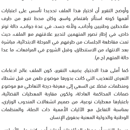
وأوضح التقرير أن اختيار هذا الملف تحديدا تأسس على اعتبارات
أهمها كونه استأثر باهتمام واسع، وكان محط تتبع من طرف
ملاحظين وطنيين وأجانب، ولأنه جسد، في عدة جوانب، حالة توتر
خاص، في إطار تصور المتهمين لتدبير علاقتهم مع الملف، حيث
تمت مقاطعة الجلسات من طرفهم في المرحلة الابتدائية، مباشرة
بعد الانتهاء من الاستنطاق، وقبل الشروع في المرافعات، ما عدا
حالة المتهم (ح.م).
كما أملى هذا الاختيار، يضيف التقرير، كون الملف عالج ادعاءات
التعرض للتعذيب التي كانت بدورها موضوع طعن من قبل نشطاء
ومنظمات، فضلا عن السعي إلى معرفة درجة التعاطي مع موضوع
ضمانات المحاكمة العادلة، ولكون مقاربة المعطيات القضائية،
باعتبارها معطيات نوعية، من صميم انشغالات المندوب الوزاري،
بمناسبة التفاعل مع الآليات الأممية ذات الصلة، والمنظمات
الوطنية والدولية المعنية بحقوق الإنسان.
وسجل التقرير أن معظم المؤاخذات أغفلت أو سكتت على الأسلوب