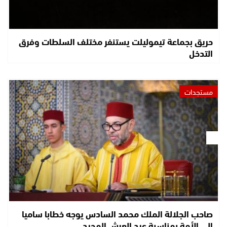
حريق بجماعة تيموليلت يستنفر مختلف السلطات وفرق
التدخل
مستجدات
صاحب الجلالة الملك محمد السادس يوجه خطابا ساميا
إلى الأمة بمناسبة عيد العرش المجيد