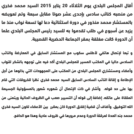
أقال المجلس البلدي يوم الثلاثاء 20 يناير 2015 السيد محمد فخري
من منصبه كنائب سادس بإحدى عشر صوتا مقابل سبعة وتم تعويضه
بالمستشار محمد منذور في دورة استثنائية دعا لها تسعة نواب منذ ما
يزيد عن أسبوع في طلب تقدموا به للسيد رئيس المجلس البلدي علما
أن الدورة كانت مغلقة بمقر الجماعة الحضرية القصيبة.
و تبعا لإتصال هاتفي لأطلس سكوب مع المستشار السابق في المعارضة والنائب
السادس حاليا في المكتب المسير للمجلس البلدي أكد فيه على توجهه بالشكر للنواب
وأعضاء ومستشاري المجلس البلدي من المكتب على المجهودات التي بذلوها من أجل
الإطاحة و إقالة النائب السادس السابق السيد محمد فخري نظرا للخروقات التي قام
بها على حد قوله. وأشار في ذات الإتصال أن شعوره شعور بالمسؤولية الجسيمة
الملقاة على عاتقه، إضافة إلى قوله أن التسيير صعب في الظروف الحالية ويتمنى من
الله التوفيق. وأضاف أن قضية إغلاق الدورة كان بمقرر بين الأعضاء لكون السيد فخري
محمد جند العدة لعرقلة الدورة وعدم مرورها في ظروف عادية وهذا هو الدافع.