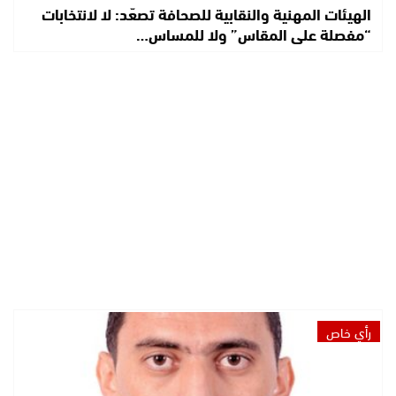
الهيئات المهنية والنقابية للصحافة تصعّد: لا لانتخابات
“مفصلة على المقاس” ولا للمساس…
رأي خاص