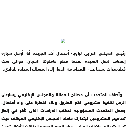
رئيس المجلس الترابي لزاوية أحنصال أكد للجريدة أنه أرسل سيارة
إسعاف لنقل السيدة بعدما قطع حاملوها الشبان، حوالي ست
كيلومترات مشيا على الأقدام من الدوار إلى المسلك المجاور للوادي.
وأضاف المتحدث أن مصالح العمالة والمجلس الإقليمي يسارعان
الزمن لتنفيذ مشروعي فتح الطريق وبناء قنطرة على واد أحنصال،
وحمل المتحدث المسؤولية لمكتب الدراسات الذي تأخر في إنجاز
تصاميم المشروعين ليتدارك حامله المجلس الإقليمي الموقف حيث
تم استبداله، وأضاف انه في صباح اليوم الجمعة انطلقت أشغال تهيئ