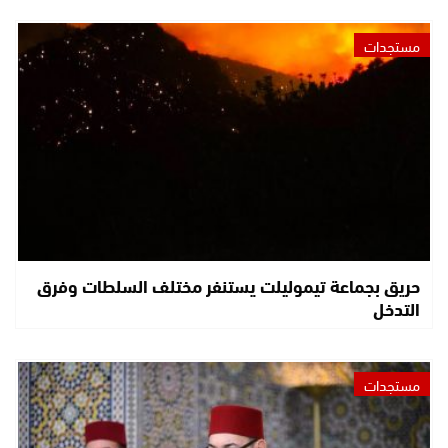
مستجدات
حريق بجماعة تيموليلت يستنفر مختلف السلطات وفرق
التدخل
مستجدات