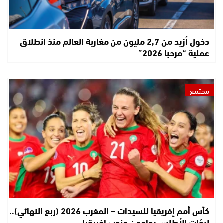
دخول أزيد من 2,7 مليون من مغاربة العالم منذ انطلاق
عملية “مرحبا 2026”
مجتمع
كأس أمم إفريقيا للسيدات – المغرب 2026 (ربع النهائي)..
لبؤات الأطلس يواجهن جنوب إفريقيا…