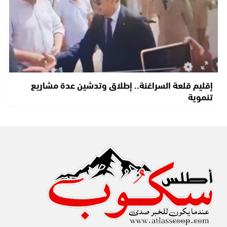
إقليم قلعة السراغنة.. إطلاق وتدشين عدة مشاريع
تنموية