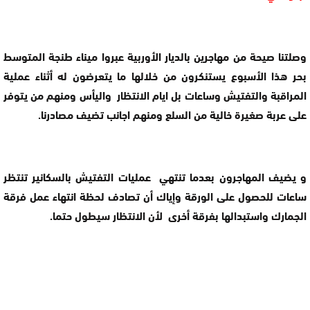
وصلتنا صيحة من مهاجرين بالديار الأوربية عبروا ميناء طنجة المتوسط
بحر هذا الأسبوع يستنكرون من خلالها ما يتعرضون له أثناء عملية
المراقبة والتفتيش وساعات بل ايام الانتظار واليأس ومنهم من يتوفر
على عربة صغيرة خالية من السلع ومنهم اجانب تضيف مصادرنا.
و يضيف المهاجرون بعدما تنتهي عمليات التفتيش بالسكانير تنتظر
ساعات للحصول على الورقة وإياك أن تصادف لحظة انتهاء عمل فرقة
الجمارك واستبدالها بفرقة أخرى لأن الانتظار سيطول حتما.