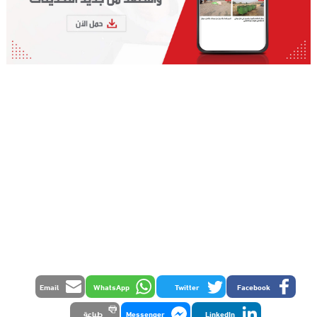
Email
WhatsApp
Twitter
Facebook
LinkedIn
Messenger
طباعة