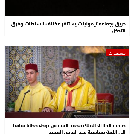
حريق بجماعة تيموليلت يستنفر مختلف السلطات وفرق
التدخل
مستجدات
صاحب الجلالة الملك محمد السادس يوجه خطابا ساميا
إلى الأمة بمناسبة عيد العرش المجيد