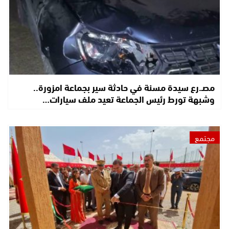
مصـ.رع سيدة مسنة في حادثة سير بجماعة امزورة..
وشبهة تورط رئيس الجماعة تعيد ملف سيارات…
مجتمع