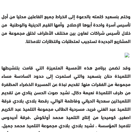
وختم بنسعيد كلمته بالدعوة إلى انخراط جميع الفاعلين محليا من أجل
تأسيس أسرة واحدة أبوها الإصلاح وأمها القيم الدينية والوطنية من
خلال تأسيس شراكات تعاون بين مختلف الأطراف لخلق مجموعة من
المشاريع الجديدة تستجيب لمتطلبات وانتظارات تلامذتنا.
وقد تضمن برنامج هذه الأمسية المتميزة التي قامت بتنشيطها
التلميذة حنان بنسعيد والتي استمرت إلى حدود السادسة مساء
مجموعة من الفقرات منها: تقديم نبذة عن المسيرة الخضراء المظفرة
من طرف التلميذة نعيمة دكال، نشيد صوت الحسن ينادي من تقديم
التلميذتين سعدية الحياني وفاطمة الوالي، رقصة بلادي بلادي فرقة
التلميذ عبد الغني فريد، مسرحية الطالب مجموعة التلميذ عبد الكريم
اصغير، كوميديا من إنتاج التلميذ محمد أولكوش ،فرقة أحيدوس
تلاميذ المؤسسة ، نشيد بلادي بلادي مجموعة التلميذ محمد جميل،