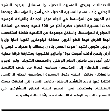
الاحتفالات بعيدي المسيرة الخضراء والاستقلال بترديد النشيد
الوطني وأداء قسم المسيرة الخضراء داخل أسوار المؤسسة، وبعدها
تم الخروج من المؤسسة في اتجاه مركز الجماعة والقيادة لتجسيد
حدث المسيرة الخضراء حضره أكثر من 300 تلميذ وعدد من الساكنة
المجاورة للمؤسسة، واستقل مجموعة من التلاميذ شاحنة استقدمت
لهذا الغرض فيما قطع آخرون مسافة كيلومترين تقريبا ذهابا وإيابا
راجلين متردين نشيد “صوت الحسن ينادي بلسانك يا صحراء .. فرحي يا
أرض بلادي أرضك أصبحت حرة” وأهازيج فلكلورية بمشاركة فرقة محلية
لفن أحيدوس، حاملين العلم الوطني والمصحف الشريف، وتم الرجوع
بنفس الطريقة إلى المؤسسة بحماسة كبيرة من طرف التلاميذ
والساكنة وكانت لحظة دخول المسيرة المؤسسة لحظة لا تنسى
اختلط فيها ترديد الأناشيد الوطنية بزغاريد النساء التي اخترقت صمت
المنطقة، واستحضر فيها الجميع لحظة اختراق المشاركين في
المسيرة للحدود الوهمية الاسبانية بصحرائنا الغالية والعزيزة.