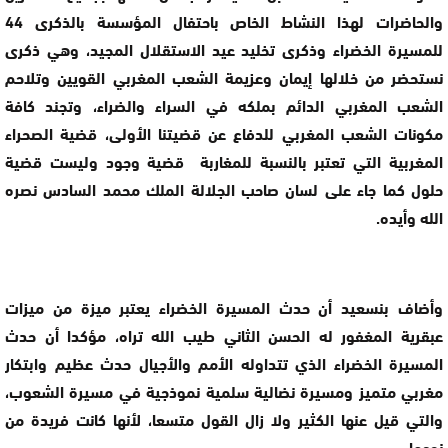
والحاضرات لهذا النشاط الخاص باحتفال المؤسسة بالذكرى 44
للمسيرة الخضراء وذكرى تخليد عيد الاستقلال المجيد، وهي ذكرى
نستحضر من خلالها إيمان وعزيمة الشعب المغربي القويين وتلاحم
الشعب المغربي الدائم بملكه في السراء والضراء، وتجند كافة
مكونات الشعب المغربي للدفاع عن قضيتنا الأولى، قضية الصحراء
المغربية التي تعتبر بالنسبة للمغاربة قضية وجود وليست قضية
حلول كما جاء على لسان صاحب الجلالة الملك محمد السادس نصره
الله وأيده.
وأضاف بنسعيد أن حدث المسيرة الخضراء يعتبر ميزة من ميزات
عبقرية المغفور له الحسن الثاني طيب الله تراه، مؤكدا أن حدث
المسيرة الخضراء الذي تتداوله الأمم والأجيال حدث عظيم وابتكار
مغربي متميز ومسيرة نضالية سلمية نموذجية في مسيرة الشعوب،
والتي قيل عنها الكثير ولا زال القول متسعا، لأنها كانت فريدة من
نوعها.