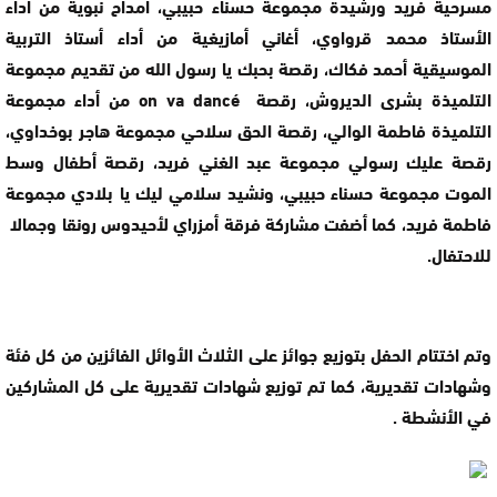
مسرحية فريد ورشيدة مجموعة حسناء حبيبي، أمداح نبوية من أداء
الأستاذ محمد قرواوي، أغاني أمازيغية من أداء أستاذ التربية
الموسيقية أحمد فكاك، رقصة بحبك يا رسول الله من تقديم مجموعة
التلميذة بشرى الديروش، رقصة on va dancé من أداء مجموعة
التلميذة فاطمة الوالي، رقصة الحق سلاحي مجموعة هاجر بوخداوي،
رقصة عليك رسولي مجموعة عبد الغني فريد، رقصة أطفال وسط
الموت مجموعة حسناء حبيبي، ونشيد سلامي ليك يا بلادي مجموعة
فاطمة فريد، كما أضفت مشاركة فرقة أمزراي لأحيدوس رونقا وجمالا
للاحتفال.
وتم اختتام الحفل بتوزيع جوائز على الثلاث الأوائل الفائزين من كل فئة
وشهادات تقديرية، كما تم توزيع شهادات تقديرية على كل المشاركين
في الأنشطة .