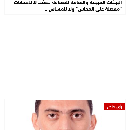
الهيئات المهنية والنقابية للصحافة تصعّد: لا لانتخابات
“مفصلة على المقاس” ولا للمساس…
رأي خاص