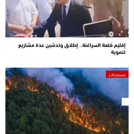
إقليم قلعة السراغنة.. إطلاق وتدشين عدة مشاريع
تنموية
مستجدات