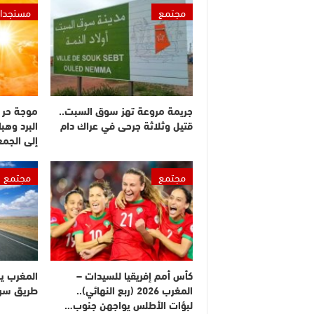
مجتمع
مستجدا
جريمة مروعة تهز سوق السبت..
موجة حر 
قتيل وثلاثة جرحى في عراك دام
البرد وهبا
إلى الجم
مجتمع
مجتمع
كأس أمم إفريقيا للسيدات –
المغرب ي
المغرب 2026 (ربع النهائي)..
طريق سريع
لبؤات الأطلس يواجهن جنوب…