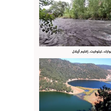
وارك..تيلوكيت..إقليم أزيلال