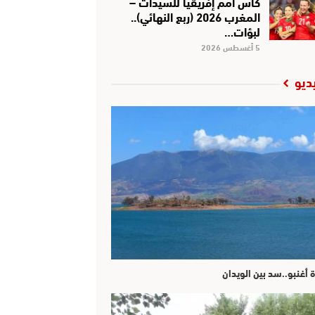
كأس أمم إفريقيا للسيدات –
المغرب 2026 (ربع النهائي)..
لبؤات…
5 أغسطس 2026
ديو
ة أغنبو..سد بين الويدان