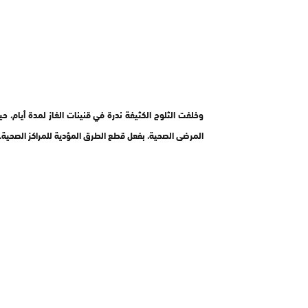
وخلفت الثلوج الكثيفة ندرة في قنينات الغاز لمدة أيام،
حي
المرضى الصحية، بفعل قطع الطرق المؤدية للمراكز الصحية.