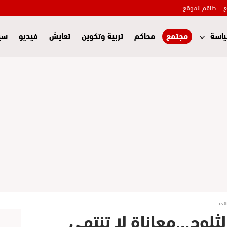
ع
طاقم الموقع
اسة
مجتمع
محاكم
تربية وتكوين
تعايش
فيديو
سي
تهي
لثلوج…معاناة لا تنتهي