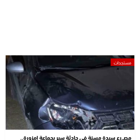
مستجدات
مصـ.رع سيدة مسنة في حادثة سير بجماعة امزورة..