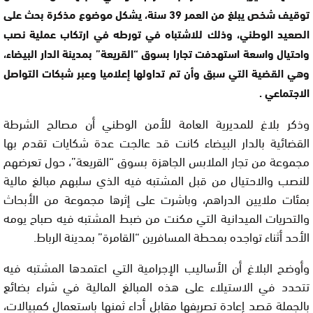
توقيف شخص يبلغ من العمر 39 سنة، يشكل موضوع مذكرة بحث على
الصعيد الوطني، وذلك للاشتباه في تورطه في ارتكاب عملية نصب
واحتيال واسعة استهدفت تجارا بسوق “القريعة” بمدينة الدار البيضاء،
وهي القضية التي سبق وأن تم تداولها إعلاميا وعبر شبكات التواصل
الاجتماعي .
وذكر بلاغ للمديرية العامة للأمن الوطني أن مصالح الشرطة
القضائية بالدار البيضاء كانت قد عالجت عدة شكايات تقدم بها
مجموعة من تجار الملابس الجاهزة بسوق “القريعة”، حول تعرضهم
للنصب والاحتيال من قبل المشتبه فيه الذي سلبهم مبالغ مالية
بمئات ملايين الدراهم، وباشرت على إثرها مجموعة من الأبحاث
والتحريات الميدانية التي مكنت من ضبط المشتبه فيه صباح يومه
الأحد أثناء تواجده بمحطة المسافرين “القامرة” بمدينة الرباط.
وأوضح البلاغ أن الأساليب الإجرامية التي اعتمدها المشتبه فيه
تتحدد في الاستيلاء على هذه المبالغ المالية في شراء بضائع
بالجملة قصد إعادة تصريفها مقابل أداء ثمنها باستعمال كمبيالات،