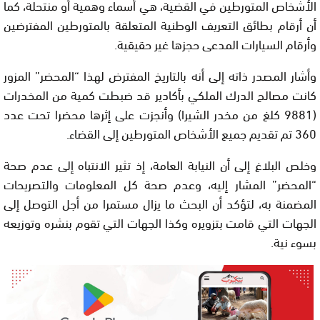
الأشخاص المتورطين في القضية، هي أسماء وهمية أو منتحلة، كما
أن أرقام بطائق التعريف الوطنية المتعلقة بالمتورطين المفترضين
وأرقام السيارات المدعى حجزها غير حقيقية.
وأشار المصدر ذاته إلى أنه بالتاريخ المفترض لهذا “المحضر” المزور
كانت مصالح الدرك الملكي بأكادير قد ضبطت كمية من المخدرات
(9881 كلغ من مخدر الشيرا) وأنجزت على إثرها محضرا تحت عدد
360 تم تقديم جميع الأشخاص المتورطين إلى القضاء.
وخلص البلاغ إلى أن النيابة العامة، إذ تثير الانتباه إلى عدم صحة
“المحضر” المشار إليه، وعدم صحة كل المعلومات والتصريحات
المضمنة به، لتؤكد أن البحث ما يزال مستمرا من أجل التوصل إلى
الجهات التي قامت بتزويره وكذا الجهات التي تقوم بنشره وتوزيعه
بسوء نية.