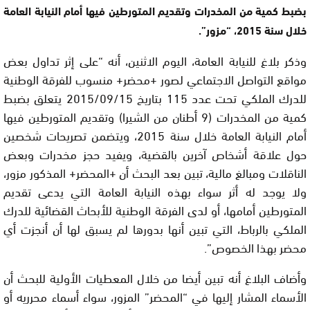
بضبط كمية من المخدرات وتقديم المتورطين فيها أمام النيابة العامة
خلال سنة 2015، “مزور”.
وذكر بلاغ للنيابة العامة، اليوم الاثنين، أنه “على إثر تداول بعض
مواقع التواصل الاجتماعي لصور +محضر+ منسوب للفرقة الوطنية
للدرك الملكي تحت عدد 115 بتاريخ 2015/09/15 يتعلق بضبط
كمية من المخدرات (9 أطنان من الشيرا) وتقديم المتورطين فيها
أمام النيابة العامة خلال سنة 2015، ويتضمن تصريحات شخصين
حول علاقة أشخاص آخرين بالقضية، ويفيد حجز مخدرات وبعض
الناقلات ومبالغ مالية، تبين بعد البحث أن +المحضر+ المذكور مزور،
ولا يوجد له أثر سواء بهذه النيابة العامة التي يدعى تقديم
المتورطين أمامها، أو لدى الفرقة الوطنية للأبحاث القضائية للدرك
الملكي بالرباط، التي تبين أنها بدورها لم يسبق لها أن أنجزت أي
محضر بهذا الخصوص”.
وأضاف البلاغ أنه تبين أيضا من خلال المعطيات الأولية للبحث أن
الأسماء المشار إليها في “المحضر” المزور، سواء أسماء محرريه أو