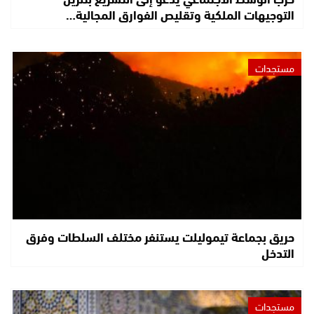
التوجيهات الملكية وتقليص الفوارق المجالية…
مستجدات
حريق بجماعة تيموليلت يستنفر مختلف السلطات وفرق
التدخل
مستجدات