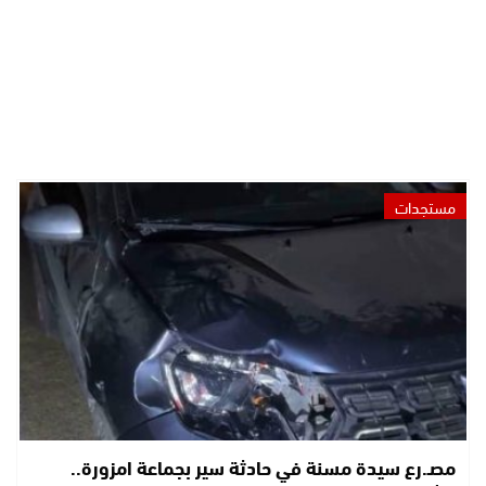
مستجدات
مصـ.رع سيدة مسنة في حادثة سير بجماعة امزورة..