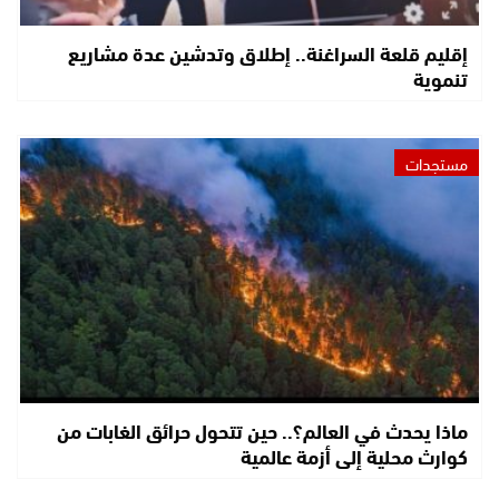
إقليم قلعة السراغنة.. إطلاق وتدشين عدة مشاريع
تنموية
مستجدات
ماذا يحدث في العالم؟.. حين تتحول حرائق الغابات من
كوارث محلية إلى أزمة عالمية