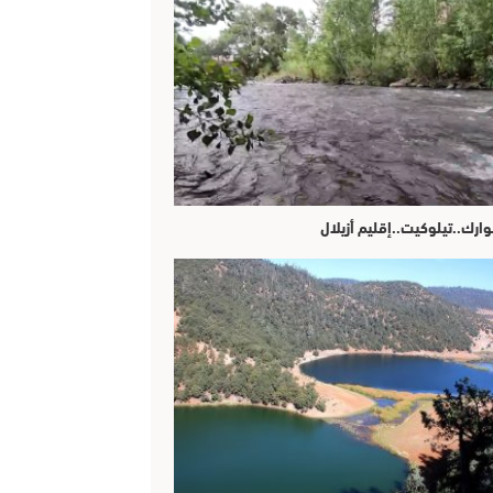
وارك..تيلوكيت..إقليم أزيلال