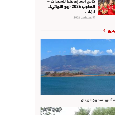
كأس أمم إفريقيا للسيدات –
المغرب 2026 (ربع النهائي)..
لبؤات…
5 أغسطس 2026
ديو
ة أغنبو..سد بين الويدان