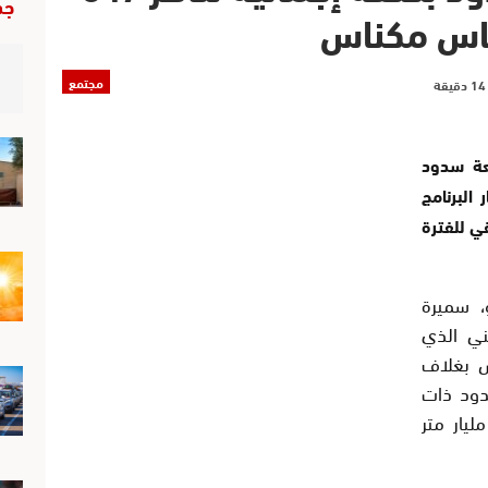
جد
فاس مكناس
مجتمع
عة سدود
في إطار البرنامج
ي للفترة
، سميرة
ني الذي
س بغلاف
 السدود ذات
استيعابية إجمالية تصل الى 287، 1 مليار متر