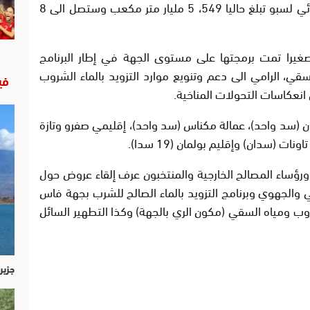
وقالت إن الطاقة الكلية للتخزين بالحوض المائي لسبو تبلغ حاليا 549، 5 مليار متر مكعب وستصل الى 8
سؤولة أن ما مجموعه 28 سدا صغيرا تمت برمجتها على مستوى الجهة في إطار البرنامج
سقي، الرامي الى دعم وتنويع موارد التزويد بالماء الشروب
في
نعكاسات التحولات المناخية.
 (سد واحد)، عمالة مكناس (سد واحد)، إقليمي صفرو وتازة
ت (سدان) وإقليم بولمان (19 سدا).
 ورؤساء المصالح الخارجية والمنتخبون عرف إلقاء عروض حول
ي والجهوي وبرنامج التزويد بالماء الصالح للشرب بجهة فاس
روب ومياه السقي (مكون الري بالجهة) وكذا التطهير السائل
جزير