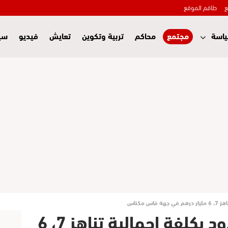
ع
طاقم الموقع
اسة
مجتمع
محاكم
تربية وتكوين
تعايش
فيديو
سي
 مكناس
برمجة إنشاء أربعة سدود بكلفة إجمالية تناهز 7، 6