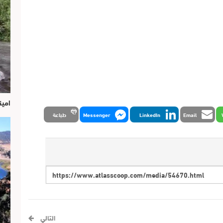
امين
Email
LinkedIn
Messenger
طباعة
التالي