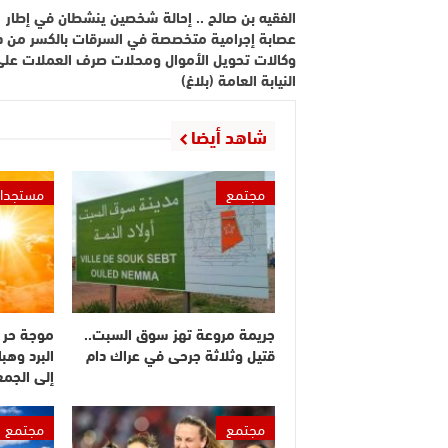
الفقيه بن صالح .. إحالة شخصين ينشطان في إطار
عصابة إجرامية متخصصة في السرقات بالكسر من د
وكالات تحويل الأموال ومحلات صرف العملات على
النيابة العامة (بلاغ)
شاهد أيضا
مجتمع
مستجدا
جريمة مروعة تهز سوق السبت..
موجة حر 
قتيل وثلاثة جرحى في عراك دام
البرد وهبا
إلى الجم
مجتمع
مجتمع