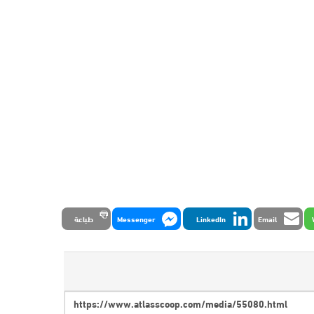
Email
LinkedIn
Messenger
طباعة