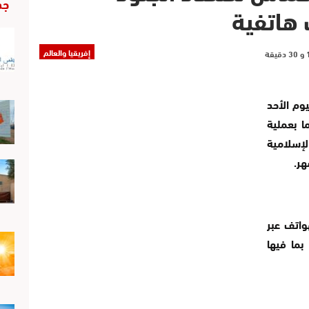
جد
 هاتفية
إفريقيا والعالم
وم الأحد
ا بعملية
إسلامية
هر.
واتف عبر
بما فيها