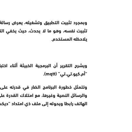
وبمجرد تثبيت التطبيق وتشغيله، يعرض رسالة 
تثبيت نفسه، وهو ما لا يحدث، حيث يخفي الت
يلاحظه المستخدم.
ويشرح التقرير أن البرمجية الخبيثة أثناء ا
“أم.كيو.تي.تي” (
mqtt
).
وتتمثل خطورة البرنامج الضار في قدرته على 
والرسائل النصية وغيرها، مع امتلاك القدرة عل
الهاتف رابطا ويحوله إلى ملف ذي امتداد “ديكس