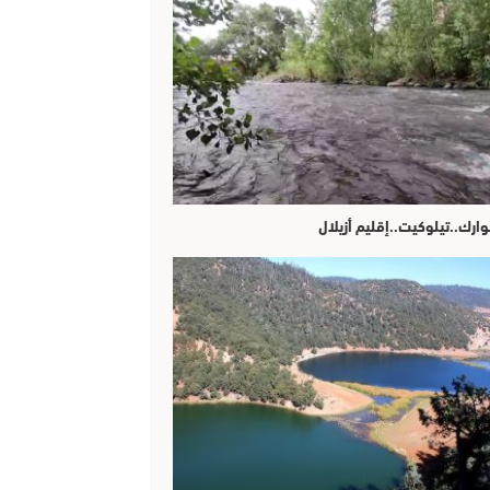
وارك..تيلوكيت..إقليم أزيلال