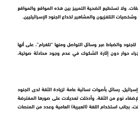
يقات. ولا تستطيع الضحية التمييز بين هذه المواقع والمواقع
شخصيات التلفزيون والمشاهير لخداع الجنود الإسرائيليين.
جنود والضباط عبر وسائل التواصل ومنها “تلغرام”، على أنها
اء حوار دون إثارة الشكوك في عدم وجود محادثة صوتية،
رائيل، رسائل بأصوات نسائية عامة لزيادة الثقة لدى الجنود
لإضفاء نوع من الثقة، وأدخلت تعديلات على صورها المفترضة
ت، بجانب استخدام اللغة (العبرية) العامية وعدد من المنصات