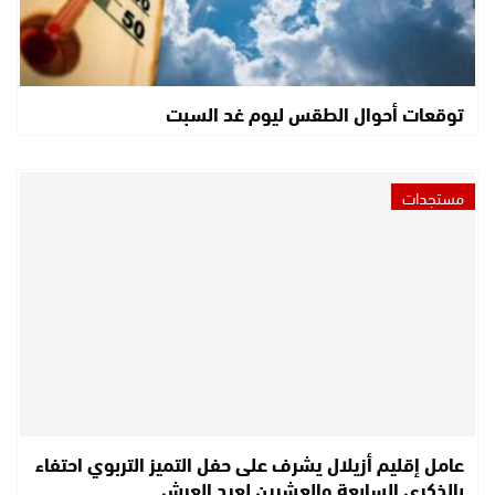
توقعات أحوال الطقس ليوم غد السبت
مستجدات
عامل إقليم أزيلال يشرف على حفل التميز التربوي احتفاء
بالذكرى السابعة والعشرين لعيد العرش…