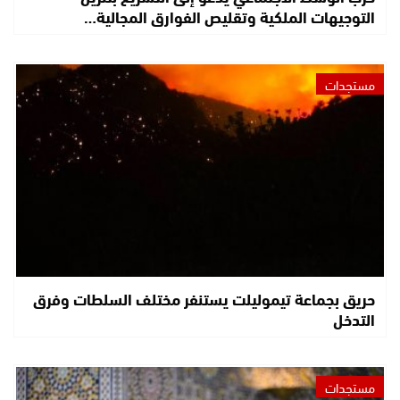
التوجيهات الملكية وتقليص الفوارق المجالية…
مستجدات
حريق بجماعة تيموليلت يستنفر مختلف السلطات وفرق
التدخل
مستجدات