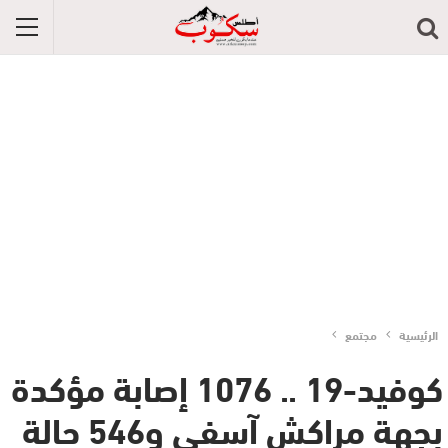
الرئيسية
مجتمع
كوفيد-19 .. 1076 إصابة مؤكدة
بجهة مراكش آسفي و546 حالة