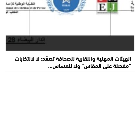
الهيئات المهنية والنقابية للصحافة تصعّد: لا لانتخابات
“مفصلة على المقاس” ولا للمساس…