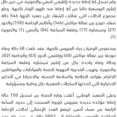
ولم تسجل أية إصابة جديدة بإقليمي آسفي والصويرة، في حين ظل
إقليم اليوسفية خاليا من أية إصابة منذ ظهور الوباء بالجهة. وبلغ
مجموع الحالات التي تماثلت للشفاء على صعيد الجهة 546 حالة
شفاء، تتوزع بين عمالة مراكش (346) وأقاليم الرحامنة (150) والحوز
(27) وشيشاوة (17) وقلعة السراغنة (04) وآسفي (1) والصويرة
(1).
وبخصوص الوفيات جراء الفيروس بالجهة، فقد بلغت 48 حالة وفاة
موزعة بين عمالة مراكش (40) وإقليمي الحوز (03) والرحامنة (02)،
وحالة وفاة واحدة بكل من إقليم شيشاوة وقلعة السراغنة
والصويرة. وتهيب المديرية الجهوية للصحة بالمواطنات والمواطنين
الالتزام بقواعد النظافة والسلامة الصحية، والانخراط في التدابير
الاحترازية التي اتخذتها السلطات المغربية بكل وطنية ومسؤولية.
وعلى الصعيد الوطني، أعلنت وزارة الصحة عن تسجيل 150 حالة
إصابة مؤكدة جديدة بفيروس كورونا المستجد إلى حدود الساعة
الرابعة من مساء أمس، ليرتفع العدد الإجمالي لحالات الإصابة
المؤكدة بالفيروس بالمملكة إلى 5053 حالة، في حين بلغ عدد