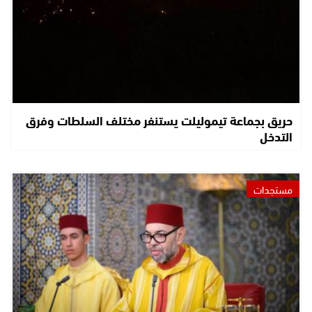
حريق بجماعة تيموليلت يستنفر مختلف السلطات وفرق
التدخل
مستجدات