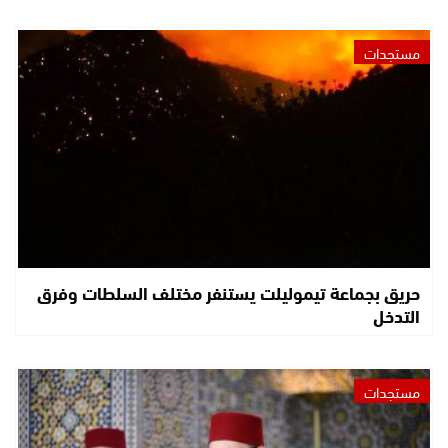
مستجدات
حريق بجماعة تيموليلت يستنفر مختلف السلطات وفرق
التدخل
مستجدات