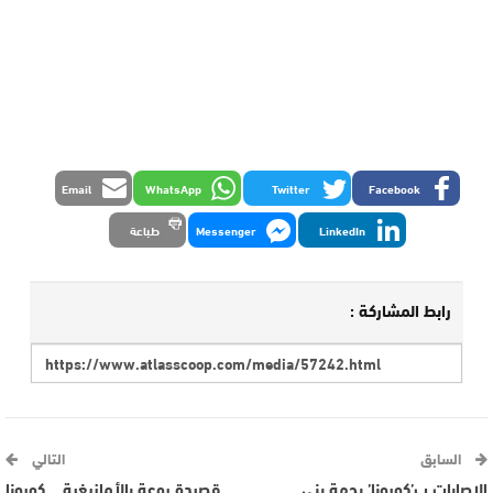
Email
WhatsApp
Twitter
Facebook
LinkedIn
Messenger
طباعة
رابط المشاركة :
السابق
التالي
الاصابات ب’كورونا’ بجهة بني
قصيدة روعة بالأمازيغية …كورونا