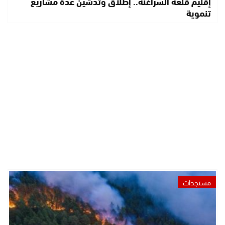
إقليم قلعة السراغنة.. إطلاق وتدشين عدة مشاريع
تنموية
مستجدات