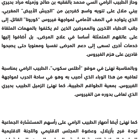
وحاز الطبيب الرامي السي محمد بالفقيه بن صالح وزميله مراد بحيري
ببني ملال على تنويه واسع كفردين من “الجيش الأبيض” المغربي،
الذي يتواجد في الصف الأمامي لمواجهة فيروس “كورونا” القاتل، إلى
جانب الاطباء الآخرين والممرضين الذين لم يكتفوا بالمهمات الملقاة
على عاتقهم المتمثلة أساسا في علاج المرضى، بل أضافوا إليها
خدمات أخرى تسعى إلى دعم المرضى نفسيا ومعنويا حتى يصبحوا
قادرين على هزم الفيروس.
وبالمناسبة نهنئ في موقع “أطلس سكوب”، الطبيب الرامي بمناسبة
تعافيه من هذا الوباء الذي أصيب به وهو في ساحة الحرب لمواجهة
الفيروس، بمعية الطواقم الطبيبة، كما نهنئ الزميل الطبيب بحيري
الذي تعافى بدوره من الفيروس.
كما نهنئ أيضا أصهار الطبيب الرامي على رأسهم المستشارة الجماعية
تودة فرح بأزيلال، وعضوة المجلس الاقليمي واللجنة الاقليمية
للمبادرة الوطنية للتنمية البشرية والمجلس الجهوي للسياحة لبني