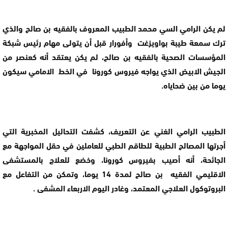
لم يكن الرامي السي محمد الطبيب المعروف بالفقيه بن صالح والذي
ترك سمعة طيبة بواويزغت وأفورار قبل أن يتولى مهام رئيس شبكة
المؤسسات الصحية بالفقيه بن صالح، لم يكن يعتقد أنه كعنصر من
الجيش الابيض الذي يواجه فيروس كورونا في الخط الامامي سيكون
يوما من بين ضحاياه.
الطبيب الرامي الغني عن التعريف، كشفت التحاليل المخبرية التي
أجرتها المصالح الطبية للطاقم الطبي للعاملين في حقل المواجهة مع
الجائحة، أنه أصيب بفيروس كورونا، وخضع للعلاج بالمستشفى
الاقليمي الفقيه بن صالح لمدة 14 يوما، وتمكن من
التفاعل مع
البروتوكول العلاجي المعتمد، وغادر اليوم الاربعاء المشفى .