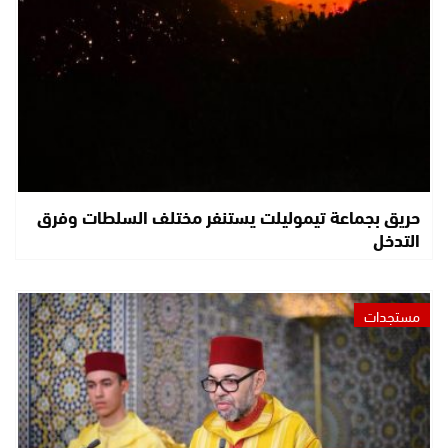
حريق بجماعة تيموليلت يستنفر مختلف السلطات وفرق
التدخل
مستجدات