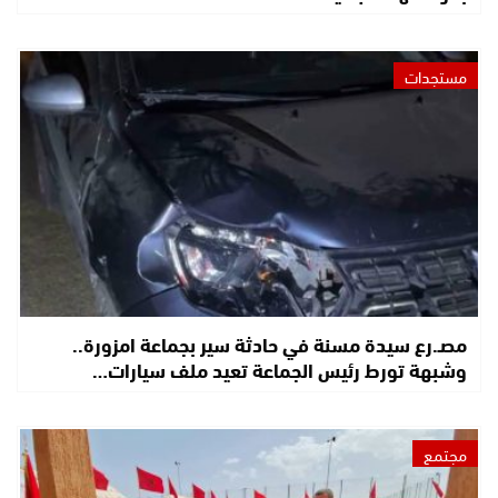
مستجدات
مصـ.رع سيدة مسنة في حادثة سير بجماعة امزورة..
وشبهة تورط رئيس الجماعة تعيد ملف سيارات…
مجتمع