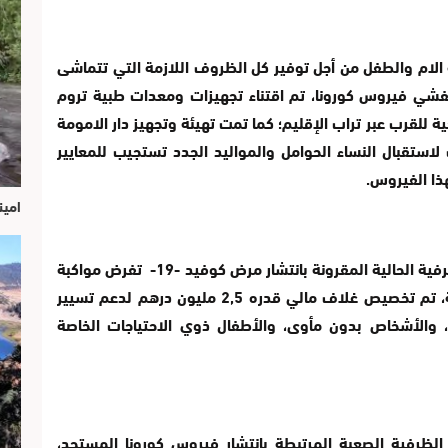
الام والطفل من أجل توفير كل الظروف اللازمة التي تتماشى
وتفشي فيروس كورونا، تم اقتناء تجهيزات ومعدات طبية تروم
للقرب عبر تراب الإقليم؛ كما تمت تهيئة وتجهيز دار الامومة
 لاستقبال النساء الحوامل والمواليد الجدد تستجيب للمعايير
ذا الفيروس.
امين
وتماشيا مع تدابير الطوارئ الصحية حيث أن الظرفية الحالية المقرونة بانتشار مرض كوفيد -19- تفرض مواكبة
وتوفير رعاية خاصة للفئات في وضعية هشاشة، تم تخصيص غلاف مالي قدره 2,5 مليون درهم لدعم تسيير
 والأشخاص بدون مأوى، والأطفال ذوي الاحتياجات الخاصة
ظرفية الصعبة المرتبطة بانتشار فيروس كورونا المستجد،