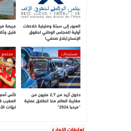
العبور إلى سبتة ومليلية خلاصات
جريمة مر
أولية للمجلس الوطني لحقوق
قتيل وثلا
الإنسان(بلاغ صحفي)
مستجدات
مجتمع
دخول أزيد من 2,7 مليون من
كأس أمم إ
مغاربة العالم منذ انطلاق عملية
“مرحبا 2026”
لبؤات ال
تعليقات الزوار