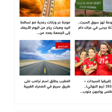
وعة تهز سوق السبت..
موجة حر وزخات رعدية مع تساقط
ثة جرحى في عراك دام
البرد وهبات رياح من اليوم الأربعاء
إلى الجمعة بعدد من…
مجتمع
فريقيا للسيدات –
المغرب يطلق اسم ترامب على
المغرب 2026 (ربع النهائي)..
طريق سريع في الصحراء الغربية
أطلس يواجهن جنوب…