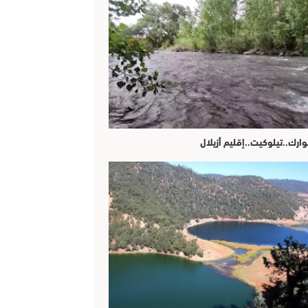
وارك..تيلوكيت..إقليم أزيلال