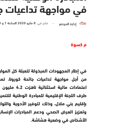
في مواجهة تداعيات جا
نشر في
8 مايو 2020 الساعة 1 و 40 دقيقة
إدارة الموقع
م كسوة
في إطار المجهودات المبذولة لتعبئة كل الموارد
من أجل مواجهة تداعيات جائحة كورونا، تم
اعتمادات مالية استثنائي
طرف اللجنة الإقليمية للمبادرة الوطنية للتنمي
بإقليم بني ملال، وذلك لتوفير الأدوية واللواز
وتعزيز العرض الصحي ودعم المبادرات الإنساني
الأشخاص في وضعية هشاشة.