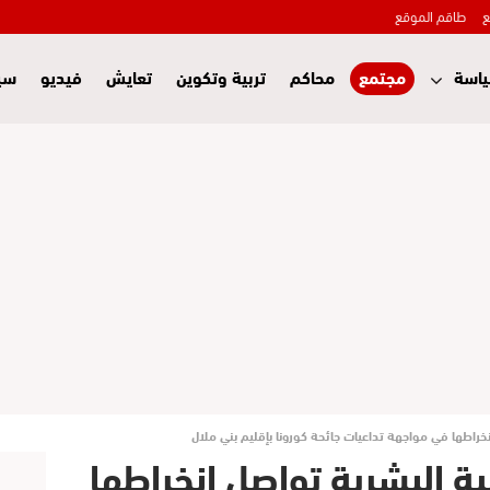
ع
طاقم الموقع
اسة
مجتمع
محاكم
تربية وتكوين
تعايش
فيديو
سي
انخراطها في مواجهة تداعيات جائحة كورونا بإقليم بني ملال
ية البشرية تواصل انخراطها