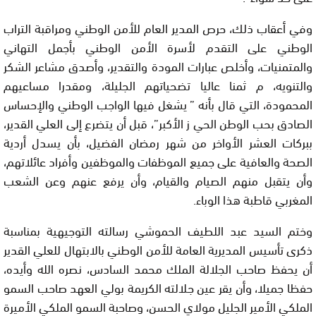
وفي أعقاب ذلك، حرص المدير العام للأمن الوطني ومراقبة التراب
الوطني على التقدم لأسرة الأمن الوطني بأجمل التهاني
والمتمنيات، وأخلص عبارات المودة والتقدير، وأصدق مشاعر الشكر
والتنويه، م ثمنا عاليا تضحياتهم الجليلة، ومقدرا مساعيهم
المحمودة، التي قال بأنه ” يشغل فيها الواجب الوطني والإحساس
الصادق بحب الوطن الحي ز الأكبر”، قبل أن يتضرع إلى العلي القدير،
ببركات العشر الأواخر من شهر رمضان الفضيل، بأن يسدل أردية
الصحة والعافية على جميع الموظفات والموظفين وأفراد عائلاتهم،
وأن يتقبل منهم الصيام والقيام، وأن يرفع عنهم وعن الشعب
المغربي قاطبة هذا الوباء.
وختم السيد عبد اللطيف الحموشي رسالته التوجيهية بمناسبة
ذكرى تأسيس المديرية العامة للأمن الوطني بالابتهال للعلي القدير
أن يحفظ صاحب الجلالة الملك محمد السادس، نصره الله وأيده،
حفظا جميلا، وأن يقر عين جلالته الكريمة بولي العهد صاحب السمو
الملكي الأمير الجليل مولاي الحسن، وصاحبة السمو الملكي الأميرة