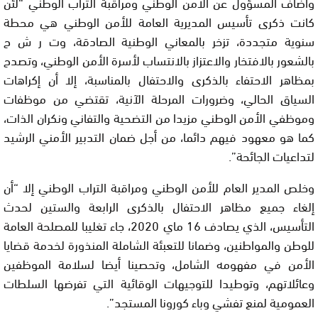
وأضاف المسؤول عن الأمن الوطني ومراقبة التراب الوطني “لئن
كانت ذكرى تأسيس المديرية العامة للأمن الوطني هي محطة
سنوية متجددة، تزخر بالمعاني الوطنية الصادقة، وت ر ش ح
بالشعور بالافتخار والاعتزاز بالانتساب لأسرة الأمن الوطني، وتصدح
بمظاهر الاحتفاء بالذكرى والاحتفال بالمناسبة، إلا أن إكراهات
السياق الحالي، وضرورات المرحلة الآنية، تقتضي من موظفات
وموظفي الأمن الوطني مزيدا من التضحية والتفاني ونكران الذات،
كما هو معهود فيهم دائما، من أجل ضمان التدبير الأمني الرشيد
لتداعيات الجائحة”.
وخلص المدير العام للأمن الوطني ومراقبة التراب الوطني إلا “أن
إلغاء جميع مظاهر الاحتفال بالذكرى الرابعة والستين لحدث
التأسيس، الذي يصادف 16 ماي 2020، جاء تغليبا للمصلحة العامة
للوطن والمواطنين، وضمانا للتعبئة الشاملة المنذورة لخدمة قضايا
الأمن في مفهومه الشامل، وتحصينا أيضا لسلامة الموظفين
وعائلاتهم، وتوطيدا للتوجيهات الوقائية التي تفرضها السلطات
العمومية لمنع تفشي وباء كورونا المستجد”.