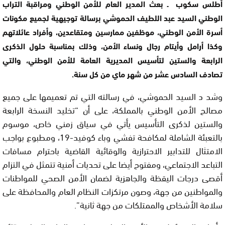
أطلس سكوب ـ بعث المدير العام للأمن الوطني ومراقبة التراب
الوطني السيد عبد اللطيف الحموشي برسالة توجيهية لجميع مكونات
أسرة الأمن الوطني، موظفين ممارسين ومتقاعدين، وأفراد عائلاتهم
وكذا أرامل وأيتام رجال ونساء الأمن، وذلك بمناسبة حلول الذكرى
الرابعة والستين لتأسيس المديرية العامة للأمن الوطني، والتي
تصادف السادس عشر من شهر ماي من كل سنة.
وشد د السيد الحموشي، في رسالته التي تم تعميمها على جميع
مصالح الأمن الوطني بالمملكة، على أن “تخليد النسخة الرابعة
والستين لذكرى التأسيس يأتي في سياق زمني خاص، موسوم
بالتعبئة الشاملة لمكافحة تفشي وباء كوفيد-19، ومطبوع بواجب
الامتثال للتدابير الاحترازية والوقائية القاضية باحترام مسافات
التباعد الاجتماعي، ومفتوح أيضا على تحديات أمنية تتمثل في التزام
أقصى درجات اليقظة والجاهزية لضمان الأمن الصحي للمواطنات
والمواطنين من جهة، وصون مرتكزات النظام العام والمحافظة على
سلامة الأشخاص والممتلكات من جهة ثانية”.