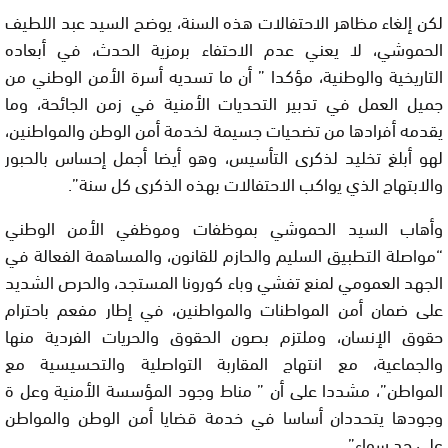
لكن إلغاء مظاهر الاحتفالات هذه السنة، يوضح السيد عبد اللطيف
الحموشي، لا يعني عدم الاحتفاء برمزية الحدث، في أبعاده
التاريخية والوطنية، مؤكدا ” أن ما تسديه أسرة الأمن الوطني من
جميل العمل في تدبير التحديات الأمنية في زمن الجائحة، وما
يقدمه أفرادها من تضحيات جسيمة لخدمة أمن الوطن والمواطنين،
لهو أبلغ تخليد لذكرى التأسيس، وهو أيضا أجمل إحساس بالحبور
والابتهاج الذي يواكب الاحتفالات بهذه الذكرى كل سنة”.
وأهاب السيد الحموشي بموظفات وموظفي الأمن الوطني
“مواصلة التطبيق السليم والحازم للقانون، والمساهمة الفعالة في
الجهد العمومي لمنع تفشي وباء كورونا المستجد، والحرص الشديد
على ضمان أمن المواطنات والمواطنين، في إطار مفعم باحترام
حقوق الإنسان، وملتزم بصون الحقوق والحريات الفردية منها
والجماعية، مع انتهاج المقاربة التواصلية والتحسيسية مع
المواطن”، مشددا على أن ” مناط وجود المؤسسة الأمنية وعل ة
وجودها يتحددان أساسا في خدمة قضايا أمن الوطن والمواطن
على حد سواء”.