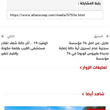
رابط المشاركة :
السابق
التالي
عاجل..من اصل 76 مؤسسة
كوفيد-19 .. آخر حالة شفاء تغادر
سجنية عدم تسجيل أية حالة إصابة
مستشفى القرب بقلعة مكونة
جديدة بفيروس كورونا في 74
بإقليم تنغير
مؤسسة
تعليقات الزوار
شاهد أيضا