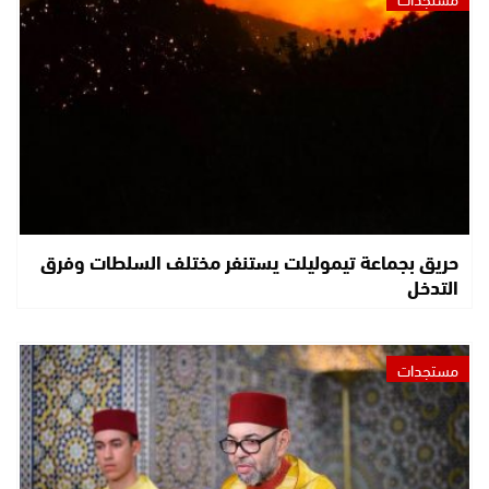
حريق بجماعة تيموليلت يستنفر مختلف السلطات وفرق
التدخل
مستجدات