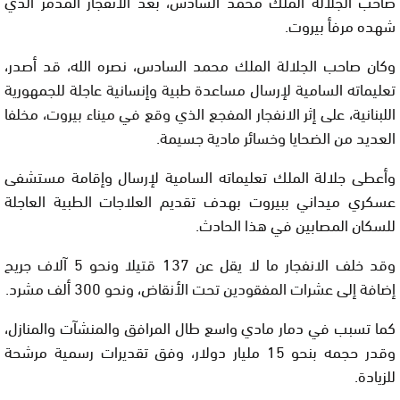
صاحب الجلالة الملك محمد السادس، بعد الانفجار المدمر الذي
شهده مرفأ بيروت.
وكان صاحب الجلالة الملك محمد السادس، نصره الله، قد أصدر،
تعليماته السامية لإرسال مساعدة طبية وإنسانية عاجلة للجمهورية
اللبنانية، على إثر الانفجار المفجع الذي وقع في ميناء بيروت، مخلفا
العديد من الضحايا وخسائر مادية جسيمة.
وأعطى جلالة الملك تعليماته السامية لإرسال وإقامة مستشفى
عسكري ميداني ببيروت بهدف تقديم العلاجات الطبية العاجلة
للسكان المصابين في هذا الحادث.
وقد خلف الانفجار ما لا يقل عن 137 قتيلا ونحو 5 آلاف جريح
إضافة إلى عشرات المفقودين تحت الأنقاض، ونحو 300 ألف مشرد.
كما تسبب في دمار مادي واسع طال المرافق والمنشآت والمنازل،
وقدر حجمه بنحو 15 مليار دولار، وفق تقديرات رسمية مرشحة
للزيادة.