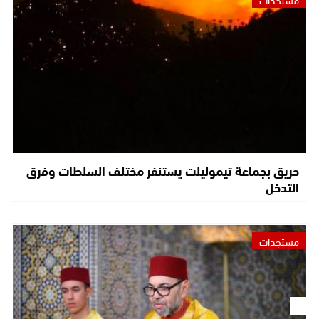
حريق بجماعة تيموليلت يستنفر مختلف السلطات وفرق
التدخل
مستجدات