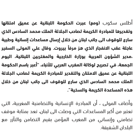
أطلس سكوب
(ومع) عبرت الحكومة اللبنانية عن عميق امتنانها
وتقديرها للمبادرة الكريمة لصاحب الجلالة الملك محمد السادس الذي
سارع للوقوف الى جانب لبنان من خلال إرسال مساعدات إنسانية وطبية
عاجلة عقب الانفجار الذي هز مرفأ بيروت. وقال علي المولى السفير
،مدير الشؤون العربية بوزارة الخارجية والمغتربين اللبنانية، اليوم
الجمعة، في تصريح لوكالة المغرب العربي للأنباء، “أعبر باسم الحكومة
اللبنانية عن عميق الامتنان والتقدير للمبادرة الكريمة لصاحب الجلالة
الملك محمد السادس الذي سارع للوقوف الى جانب لبنان من خلال
هذه المساعدة الكريمة والسخية”.
وأضاف المولى ، أن المبادرة الإنسانية والتضامنية المغربية، التي
تعتبر من أكبر المساعدات التي وصلت الى لبنان، تعد بمثابة موقف
تضامني وإنساني من المغرب المؤمن بقيم التضامن والتآزر مع
البلدان الشقيقة.