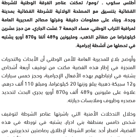
أطلس سكوب ـ /ومع/ تمكنت عناصر الفرقة الوطنية للشرطة
القضائية بتنسيق مع المصلحة الولائية للشرطة القضائية بمدينة
وجدة، وبناء على معلومات دقيقة وفرتها مصالح المديرية العامة
لمراقبة التراب الوطني، مساء الجمعة 7 غشت الجاري، من حجز عشرين
كيلوغراما من صفائح الذهب، ومليونين و489 ألفا و870 أورو يشتبه
في تحصلها من أنشطة إجرامية.
وأوضح بلاغ للمديرية العامة للأمن الوطني أن الأبحاث والتحريات
المنجزة في إطار هذه القضية مكنت من توقيف أربعة أشخاص
يشتبه في ارتباطهم بهذه الأفعال الإجرامية، وحجز خمس سيارات
و12 سبيكة ذهبية يبلغ وزنها 20 كيلوغراما، ومبلغ 110 ألف درهم،
علاوة على مليونين و489 ألف و870 أورو يجري البحث لتحديد
مصدره وظروف وملابسات حيازته.
وخلال التدخلات الأمنية التي باشرتها عناصر الشرطة لتوقيف
شخص خامس بمنطقة بني ادرار، يشتبه في تورطه في هذه
القضية، اضطر أحد عناصر الشرطة لإطلاق رصاصتين تحذيريتين من