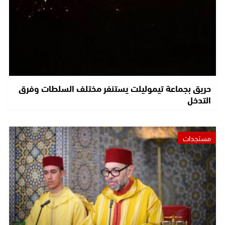
حريق بجماعة تيموليلت يستنفر مختلف السلطات وفرق
التدخل
مستجدات