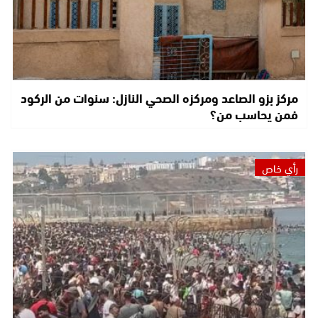
مركز بزو الصاعد ومركزه الصحي النازل: سنوات من الركود
فمن يحاسب من؟
رأي خاص