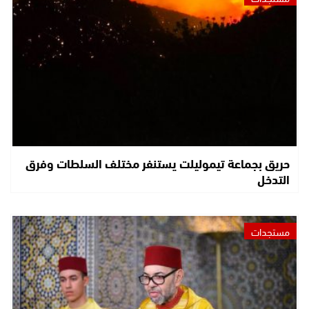
حريق بجماعة تيموليلت يستنفر مختلف السلطات وفرق
التدخل
مستجدات