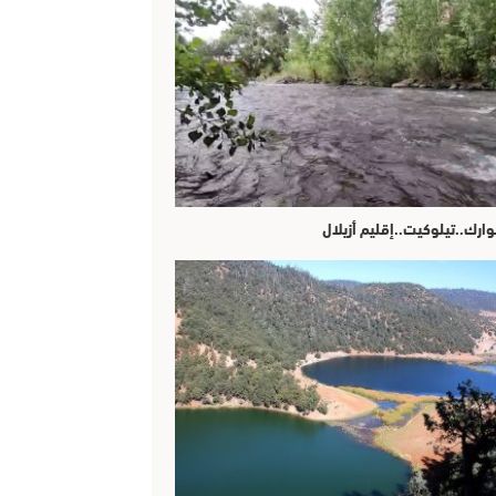
وارك..تيلوكيت..إقليم أزيلال