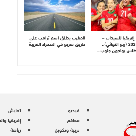
فريقيا للسيدات –
المغرب يطلق اسم ترامب على
المغرب 2026 (ربع النهائي)..
طريق سريع في الصحراء الغربية
أطلس يواجهن جنوب…
فيديو
تعايش
محاكم
إفريقيا وال
تربية وتكوين
رياضة