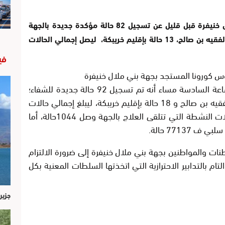
أعلنت المديرية الجهوية للصحة بجهة بني ملال خنيفرة قبل قليل عن تسجيل 82 حالة مؤكدة جديدة بالجهة
منها 58 حالة بإقليم بني ملال، 11حالة بإقليم الفقيه بن صالح، 13 حالة بإقليم خريبكة، ليصل إجمالي الحالات
في
روس كورونا المستجد بجهة بني ملال خنيفرة
ليوم الاربعاء 19 غشت 2020 إلى حدود الساعة السادسة مساء أنه تم تسجيل 92 حالة جديدة للشفاء؛
65 منها بإقليم بني ملال، 9 حالات بإقليم الفقيه بن صالح و 18 حالة بإقليم خريبكة، ليبلغ إجمالي حالات
الشفاء بالجهة: 547 حالة، بينما مجموع الحالات النشطة التي تتلقى العلاج بالجهة وصل 1044حالة، أما
7713 حالة.
نات والمواطنين بجهة بني ملال خنيفرة إلى ضرورة الالتزام
ام بالتدابير الاحترازية التي اتخذتها السلطات المعنية بكل
جزير