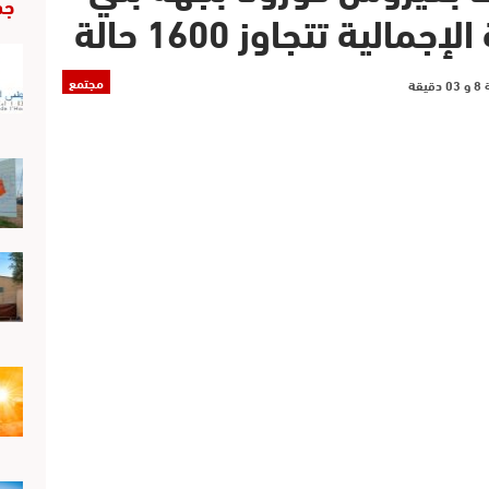
جد
لية تتجاوز 1600 حالة
مجتمع