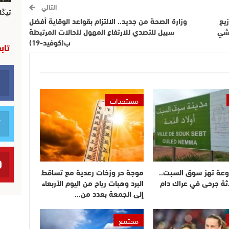
التالي
تيڭل
يع
وزارة الصحة من جديد.. الالتزام بقواعد الوقاية أفضل
فشي
سبيل للتصدي للارتفاع المهول للحالات المرتبطة
ب(كوفيد-19)
تاب
مستجدات
وعة تهز سوق السبت..
موجة حر وزخات رعدية مع تساقط
ثة جرحى في عراك دام
البرد وهبات رياح من اليوم الأربعاء
إلى الجمعة بعدد من…
مجتمع