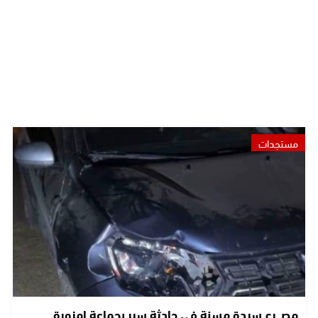
مستجدات
مصـ.رع سيدة مسنة في حادثة سير بجماعة امزورة..