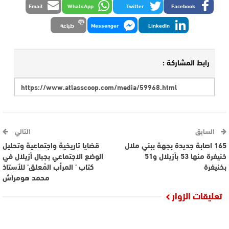
Email
WhatsApp
Twitter
Facebook
LinkedIn
Messenger
طباعة
رابط المشاركة :
السابق
التالي
165 اصابة جديدة بجهة ببني ملال
قضايا تاريخية واجتماعية وتحليل
خنيفرة منها 53 بأزيلال و51
الوضع الاجتماعي بجبال أزيلال في
بخنيفرة
كتاب ’ المرأب المُعلق’ للأستاذ
محمد هومراش
تعليقات الزوار