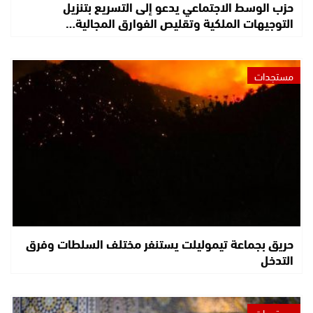
حزب الوسط الاجتماعي يدعو إلى التسريع بتنزيل
التوجيهات الملكية وتقليص الفوارق المجالية…
مستجدات
حريق بجماعة تيموليلت يستنفر مختلف السلطات وفرق
التدخل
مستجدات