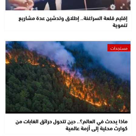
إقليم قلعة السراغنة.. إطلاق وتدشين عدة مشاريع
تنموية
مستجدات
ماذا يحدث في العالم؟.. حين تتحول حرائق الغابات من
كوارث محلية إلى أزمة عالمية