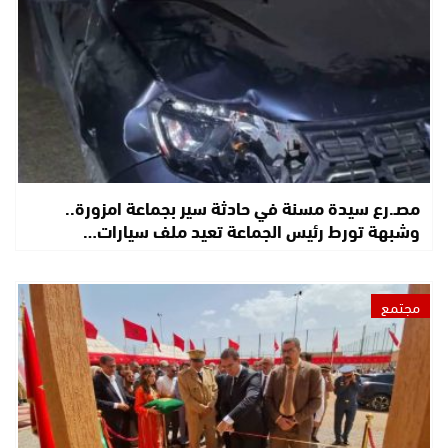
مصـ.رع سيدة مسنة في حادثة سير بجماعة امزورة..
وشبهة تورط رئيس الجماعة تعيد ملف سيارات…
مجتمع