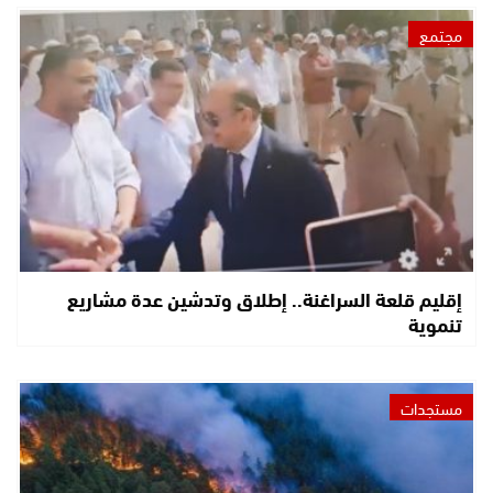
مجتمع
إقليم قلعة السراغنة.. إطلاق وتدشين عدة مشاريع
تنموية
مستجدات