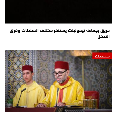
حريق بجماعة تيموليلت يستنفر مختلف السلطات وفرق
التدخل
مستجدات