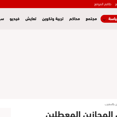
ع
طاقم الموقع
اسة
مجتمع
محاكم
تربية وتكوين
تعايش
فيديو
سي
يل المجازين المعطلين