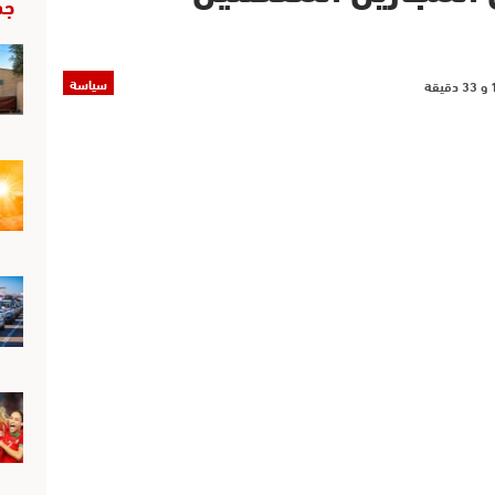
جد
سياسة