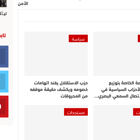
الأمن
تيڭل
تاب
سياسة
عة الخاصة بتوزيع
حزب الاستقلال يفند اتهامات
لأحزاب السياسية في
خصومه ويكشف حقيقة موقفه
اتصال السمعي البصري…
من المحروقات
ت
مستجدات