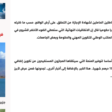
اطلين الحاملين لشهادة الإجازة من التحقق، على أرض الواقع، حسب ما
ذكرته
 حكوميا قال إن الاتفاقيات النهائية، التي ستعطي الضوء الأخضر للشروع في
في
ين المكتب الوطني للتكوين المهني والحكومة وبعض الجامعات.
يص 45 مليار سنتيم ستوجه أساسا لتوفير المنحة التي سيتلقاها المجازون المستفيدون من تكوين إضافي
يؤهلهم للاندماج في سوق الشغل، والتي تبلغ قيمتها 1000 درهم شهريا.. هذا الخبر، بالإضافة إلى أخبار أخرى.. تجدونها ضمن عرض لأبرز
.
جزير