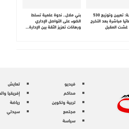
وزير الصحة: تعيين وتوزيع 530
بني ملال.. ندوة علمية تسلط
ائيا مباشرة بعد التخرج
الضوء على التواصل الإداري
ن غشت المقبل
ورهانات تعزيز الثقة بين الإدارة…
فيديو
تعايش
محاكم
إفريقيا وال
تربية وتكوين
رياضة
مجتمع
سيدتي
سياسة