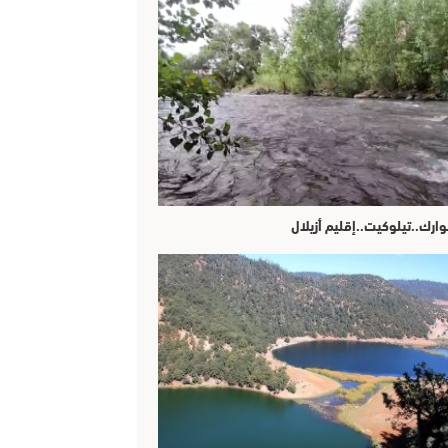
وارك..تيلوكيت..إقليم أزيلال