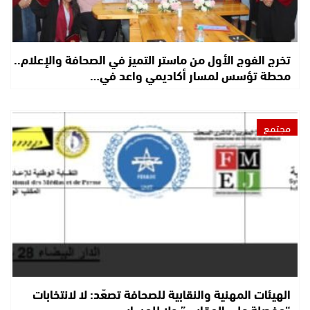
تخرج الفوج الأول من ماستر التميز في الصحافة والإعلام..
محطة تؤسس لمسار أكاديمي واعد في…
مجتمع
الهيئات المهنية والنقابية للصحافة تصعّد: لا لانتخابات
“مفصلة على المقاس” ولا للمساس…