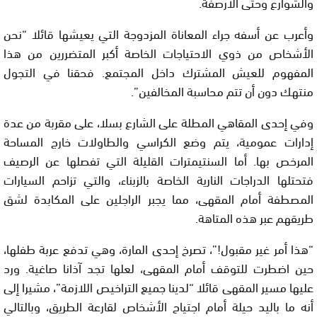
والشوارع وحتى الأرصفة.
وأعرب عن أسفه جراء المعاناة المزدوجة التي يعيشها قائلا “نحن
الأشخاص من ذوي الاحتياجات الخاصة أكبر المتضررين من هذا
المفهوم للعيش المشترك داخل المجتمع. فحقنا في التجول
منتهك دون أن تتم محاسبة المخالفين”.
وفي إحدى المقاهي المطلة على الشارع بسلا، على مقربة من عدة
إدارات عمومية، يتم وضع الكراسي والطاولات خارج المساحة
المرخص بها. أما السنتيمترات القليلة التي تفصلها عن الرصيف
فتحتلها الدراجات النارية الخاصة بالزبناء، والتي تزاحم السيارات
المصطفة أمام المقهى، مما يجبر الراجلين على المكابدة لشق
طريقهم عبر هذه المتاهة.
“هذا أمر غير مقبول!”، تصرخ إحدى المارة، وهي تدفع عربة طفلها،
حين اضطرت للتوقف أمام المقهى، لعلها تجد آذانا صاغية. ورد
عليها مسير المقهى قائلا “لدينا جميع التراخيص اللازمة”، مشيرا إلى
أنه ما باليد حيلة أمام اجتياح الأشخاص لقارعة الطريق، وبالتالي