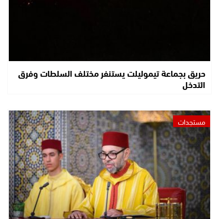
حريق بجماعة تيموليلت يستنفر مختلف السلطات وفرق
التدخل
مستجدات