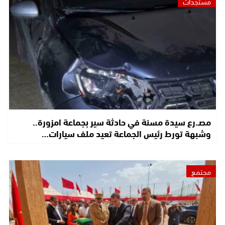
مستجدات
مصـ.رع سيدة مسنة في حادثة سير بجماعة امزورة..
وشبهة تورط رئيس الجماعة تعيد ملف سيارات…
مجتمع