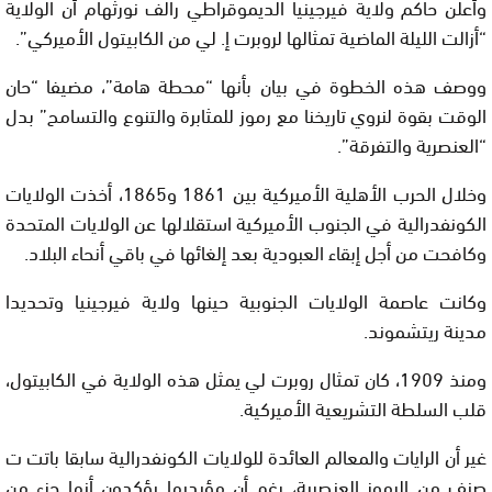
وأعلن حاكم ولاية فيرجينيا الديموقراطي رالف نورثهام أن الولاية
“أزالت الليلة الماضية تمثالها لروبرت إ. لي من الكابيتول الأميركي”.
ووصف هذه الخطوة في بيان بأنها “محطة هامة”، مضيفا “حان
الوقت بقوة لنروي تاريخنا مع رموز للمثابرة والتنوع والتسامح” بدل
“العنصرية والتفرقة”.
وخلال الحرب الأهلية الأميركية بين 1861 و1865، أخذت الولايات
الكونفدرالية في الجنوب الأميركية استقلالها عن الولايات المتحدة
وكافحت من أجل إبقاء العبودية بعد إلغائها في باقي أنحاء البلاد.
وكانت عاصمة الولايات الجنوبية حينها ولاية فيرجينيا وتحديدا
مدينة ريتشموند.
ومنذ 1909، كان تمثال روبرت لي يمثل هذه الولاية في الكابيتول،
قلب السلطة التشريعية الأميركية.
غير أن الرايات والمعالم العائدة للولايات الكونفدرالية سابقا باتت ت
صنف من الرموز العنصرية، رغم أن مؤيديها يؤكدون أنها جزء من