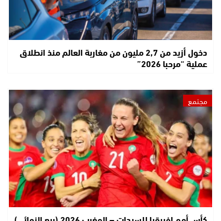
دخول أزيد من 2,7 مليون من مغاربة العالم منذ انطلاق
عملية “مرحبا 2026”
مجتمع
كأس أمم إفريقيا للسيدات – المغرب 2026 (ربع النهائي)..