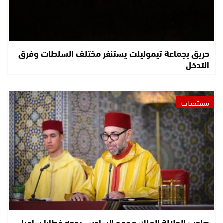
حريق بجماعة تيموليلت يستنفر مختلف السلطات وفرق
التدخل
مستجدات
صاحب الجلالة الملك محمد السادس يوجه خطابا ساميا