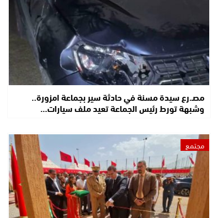
مصـ.رع سيدة مسنة في حادثة سير بجماعة امزورة..
وشبهة تورط رئيس الجماعة تعيد ملف سيارات…
مجتمع