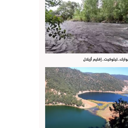
وارك..تيلوكيت..إقليم أزيلال