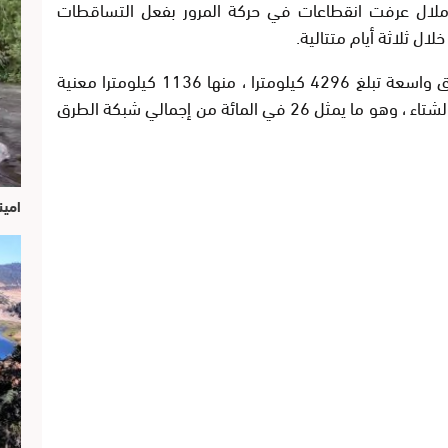
 ملال عرفت انقطاعات في حركة المرور بفعل التساقطات
لال ثلاثة أيام متتالية.
وتتوفر جهة بني ملال خنيفرة على شبكة طرق واسعة تبلغ 4296 كيلومترا ، منها 1136 كيلومترا معنية
بشكل مباشر بالتساقطات الثلجية خلال فترة الشتاء ، وهو ما يمثل 26 في المائة من إجمالي شبكة الطرق
امين