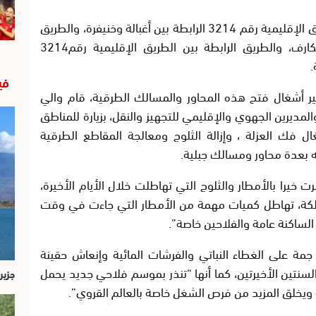
في المقابل ما تزال الأشغال جارية لفتح الطريق الإقليمية رقم 3214 الرابطة بين أغبالة وخنيفرة، والطريق
الرابطة بين الطريق الجهوية رقم 317 وتنكارف، والطريق الرابطة بين الطريق الإقليمية رقم3214
في
ر أشغال فتح هذه المحاور والمسالك الطرقية، قام والي
المديرين الجهوي والإقليمي للتجهيز والنقل، بزيارة للمناطق
ل فك العزلة ، وإزالة الثلوج ومعالجة المقاطع الطرقية
يه بعدة محاور ومسالك جبلية.
خيرا بالأمطار والثلوج التي تهاطلت خلال الأيام الأخيرة،
لكة، تهاطل كميات مهمة من الأمطار التي جاءت في وقت
لساكنة عامة والفلاحين خاصة”.
مة على الغطاء النباتي والفرشات المائية وإنعاش حقينة
لسنتين الأخيرتين، كما أنها “تنذر بموسم فلاحي جديد يحمل
جزير
ة ويخلق المزيد من فرص الشغل خاصة بالعالم القروي”.