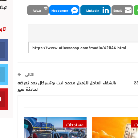
تيڭل
Email
LinkedIn
Messenger
طباعة
تاب
التالي
ترة العمل بالتدابير التي تم إقرارها الأربعاء 23
بالشفاء العاجل للزميل محمد ايت بوتسركال بعد تعرضه
لحادثة سير
ت
مستجدات