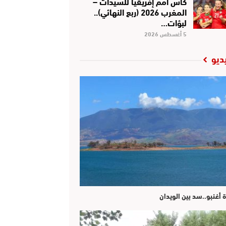
كأس أمم إفريقيا للسيدات –
المغرب 2026 (ربع النهائي)..
لبؤات…
5 أغسطس 2026
ديو
ة أغنبو..سد بين الويدان