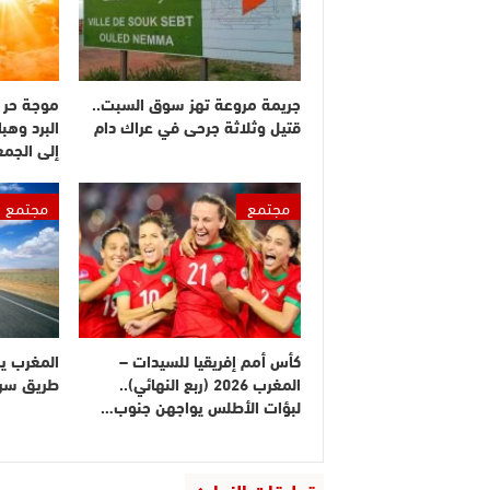
جريمة مروعة تهز سوق السبت..
موجة حر 
قتيل وثلاثة جرحى في عراك دام
البرد وهبا
إلى الجم
مجتمع
مجتمع
كأس أمم إفريقيا للسيدات –
المغرب ي
المغرب 2026 (ربع النهائي)..
طريق سريع
لبؤات الأطلس يواجهن جنوب…
تعليقات الزوار