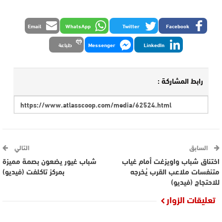
Email
WhatsApp
Twitter
Facebook
LinkedIn
Messenger
طباعة
رابط المشاركة :
السابق
التالي
اختناق شباب واويزغت أمام غياب
شباب غيور يضعون بصمة مميزة
متنفسات ملاعب القرب يُخرجه
بمركز تاكلفت (فيديو)
للاحتجاج (فيديو)
تعليقات الزوار