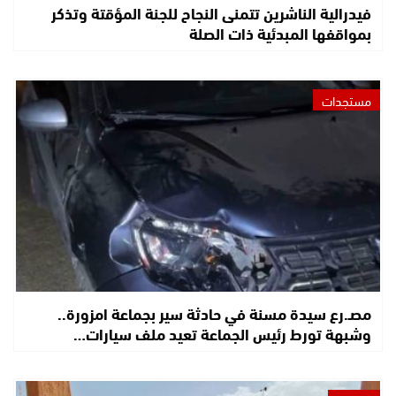
فيدرالية الناشرين تتمنى النجاح للجنة المؤقتة وتذكر
بمواقفها المبدئية ذات الصلة
مستجدات
مصـ.رع سيدة مسنة في حادثة سير بجماعة امزورة..
وشبهة تورط رئيس الجماعة تعيد ملف سيارات…