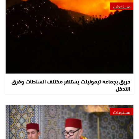
مستجدات
حريق بجماعة تيموليلت يستنفر مختلف السلطات وفرق
التدخل
مستجدات