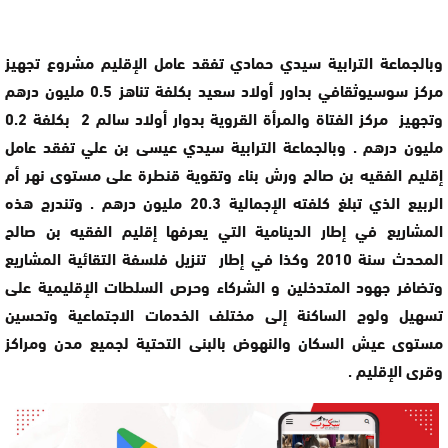
وبالجماعة الترابية سيدي حمادي تفقد عامل الإقليم مشروع تجهيز
مركز سوسيوثقافي بداور أولاد سعيد بكلفة تناهز 0.5 مليون درهم
وتجهيز مركز الفتاة والمرأة القروية بدوار أولاد سالم 2 بكلفة 0.2
مليون درهم . وبالجماعة الترابية سيدي عيسى بن علي تفقد عامل
إقليم الفقيه بن صالح ورش بناء وتقوية قنطرة على مستوى نهر أم
الربيع الذي تبلغ كلفته الإجمالية 20.3 مليون درهم . وتندرج هذه
المشاريع في إطار الدينامية التي يعرفها إقليم الفقيه بن صالح
المحدث سنة 2010 وكذا في إطار تنزيل فلسفة التقائية المشاريع
وتضافر جهود المتدخلين و الشركاء وحرص السلطات الإقليمية على
تسهيل ولوج الساكنة إلى مختلف الخدمات الاجتماعية وتحسين
مستوى عيش السكان والنهوض بالبنى التحتية لجميع مدن ومراكز
وقرى الإقليم .