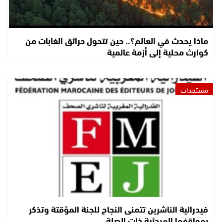
ماذا يحدث في العالم؟.. حين تتحول حرائق الغابات من
كوارث محلية إلى أزمة عالمية
مستجدات
فيدرالية الناشرين تتمنى النجاح للجنة المؤقتة وتذكر
بمواقفها المبدئية ذات الصلة