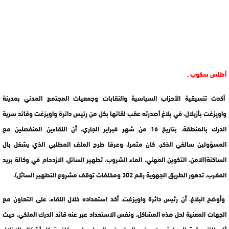
أطلس سكوب ـ
أكدت تنسيقية الأحزاب السياسية والنقابات وجمعيات المجتمع المدني بمدينة
واويزغت بأزيلال، في بلاغ أصدرته عقب لقائها بكل من رئيس دائرة واويزغت وقائد سرية
الدرك بالمنطقة، بتاريخ 16 من شهر فبراير الجاري، أن اللقاءين المنفصلين مع
المسؤولين سالفي الذكر، كان مثمرا، وعرفا طرح الملف المطلبي الذي يشغل بال
الساكنة(الامن، التكوين المهني، الماء الشروب، تطهير السائل، الازدحام في وكالة بريد
المغرب، تدهور الطريق الجهوية رقم 302 ومخلفات توقف مشروع التطهير السائل).
وأوضح البلاغ، أن رئيس دائرة واويزغت، أكد استعداده خلال اللقاء، على التعاون مع
الجهات المعنية لحل هذه المشاكل، ونفس الاستعداد عبر عنه قائد الدرك الملكي، حيث
أكد للتنسيقية المحلية، عن مضي الدرك في العمل على مكافحة كل أشكال الإخلال