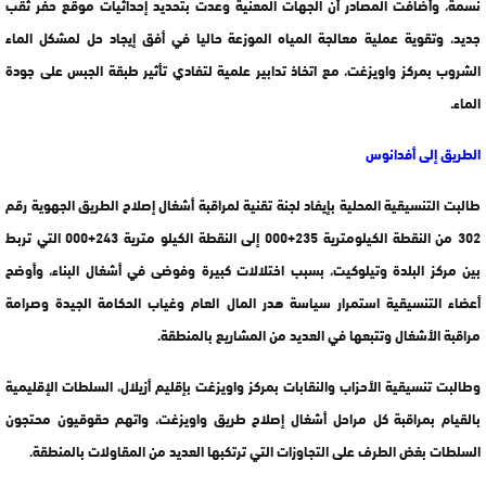
نسمة، وأضافت المصادر أن الجهات المعنية وعدت بتحديد إحداثيات موقع حفر ثقب
جديد، وتقوية عملية معالجة المياه الموزعة حاليا في أفق إيجاد حل لمشكل الماء
الشروب بمركز واويزغت، مع اتخاذ تدابير علمية لتفادي تأثير طبقة الجبس على جودة
الماء.
الطريق إلى أفدانوس
طالبت التنسيقية المحلية بإيفاد لجنة تقنية لمراقبة أشغال إصلاح الطريق الجهوية رقم
302 من النقطة الكيلومترية 235+000 إلى النقطة الكيلو مترية 243+000 التي تربط
بين مركز البلدة وتيلوكيت، بسبب اختلالات كبيرة وفوضى في أشغال البناء، وأوضح
أعضاء التنسيقية استمرار سياسة هدر المال العام وغياب الحكامة الجيدة وصرامة
مراقبة الأشغال وتتبعها في العديد من المشاريع بالمنطقة.
وطالبت تنسيقية الأحزاب والنقابات بمركز واويزغت بإقليم أزيلال، السلطات الإقليمية
بالقيام بمراقبة كل مراحل أشغال إصلاح طريق واويزغت، واتهم حقوقيون محتجون
السلطات بغض الطرف على التجاوزات التي ترتكبها العديد من المقاولات بالمنطقة.