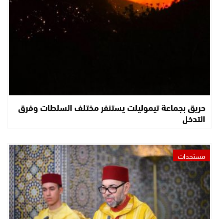
حريق بجماعة تيموليلت يستنفر مختلف السلطات وفرق
التدخل
مستجدات