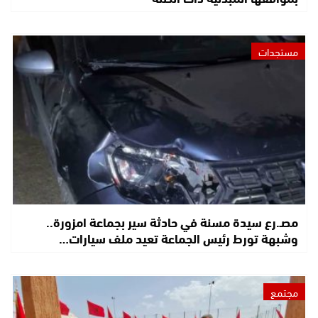
مستجدات
مصـ.رع سيدة مسنة في حادثة سير بجماعة امزورة..
وشبهة تورط رئيس الجماعة تعيد ملف سيارات…
مجتمع