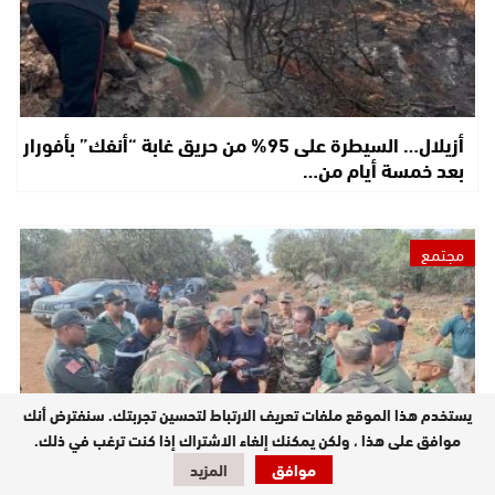
أزيلال… السيطرة على 95% من حريق غابة “أنفك” بأفورار
بعد خمسة أيام من…
مجتمع
يستخدم هذا الموقع ملفات تعريف الارتباط لتحسين تجربتك. سنفترض أنك
موافق على هذا ، ولكن يمكنك إلغاء الاشتراك إذا كنت ترغب في ذلك.
موافق
المزيد