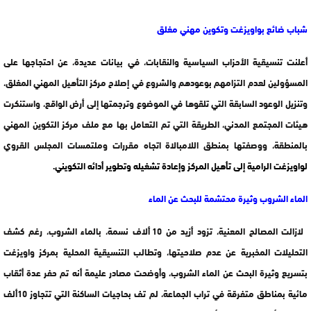
شباب ضائع بواويزغت وتكوين مهني مغلق
أعلنت تنسيقية الأحزاب السياسية والنقابات، في بيانات عديدة، عن احتجاجها على
المسؤولين لعدم التزامهم بوعودهم والشروع في إصلاح مركز التأهيل المهني المغلق،
وتنزيل الوعود السابقة التي تلقوها في الموضوع وترجمتها إلى أرض الواقع، واستنكرت
هيئات المجتمع المدني، الطريقة التي تم التعامل بها مع ملف مركز التكوين المهني
بالمنطقة، ووصفتها بمنطق اللامبالاة اتجاه مقررات وملتمسات المجلس القروي
لواويزغت الرامية إلى تأهيل المركز وإعادة تشغيله وتطوير أدائه التكويني.
الماء الشروب وثيرة محتشمة للبحث عن الماء
لازالت المصالح المعنية، تزود أزيد من 10 ألاف نسمة، بالماء الشروب، رغم كشف
التحليلات المخبرية عن عدم صلاحيتها، وتطالب التنسيقية المحلية بمركز واويزغت
بتسريع وثيرة البحث عن الماء الشروب، وأوضحت مصادر عليمة أنه تم حفر عدة أثقاب
مائية بمناطق متفرقة في تراب الجماعة، لم تف بحاجيات الساكنة التي تتجاوز 10ألف