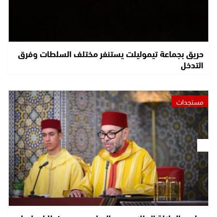
حريق بجماعة تيموليلت يستنفر مختلف السلطات وفرق
التدخل
مستجدات