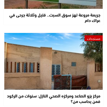
جريمة مروعة تهز سوق السبت.. قتيل وثلاثة جرحى في
عراك دام
مستجدات
مركز بزو الصاعد ومركزه الصحي النازل: سنوات من الركود
فمن يحاسب من؟