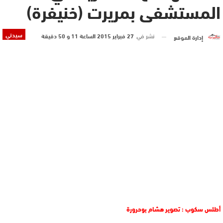
المستشفى بمريرت (خنيفرة)
سيدتي
نشر في
27 فبراير 2015 الساعة 11 و 50 دقيقة
إدارة الموقع
أطلس سكوب : تصوير هشام بوحرورة