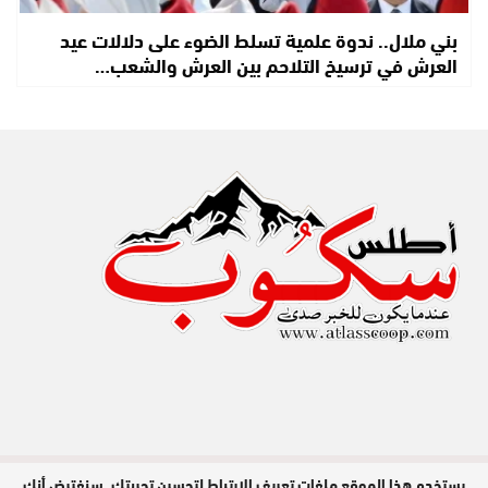
بني ملال.. ندوة علمية تسلط الضوء على دلالات عيد
العرش في ترسيخ التلاحم بين العرش والشعب…
يستخدم هذا الموقع ملفات تعريف الارتباط لتحسين تجربتك. سنفترض أنك
مدير النشر : عبد الله عزي / جميع الحقوق