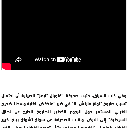
وفي ذات السياق، كتبت صحيفة “غلوبال تايمز” الصينية أن احتمال
تسبب صاروخ “لونغ مارتش -5” في ضرر “منخفض للغاية وسط الضجيج
الغربي المستمر حول الرجوع الخطير للصاروخ الخارج عن نطاق
السيطرة” إلى الارض. ونقلت الصحيفة عن سونغ تشونغ بينغ، خبير
الفضاء، قوله إن “الضجيج المستمر بشأن تهديد الفضاء الصيني الذي