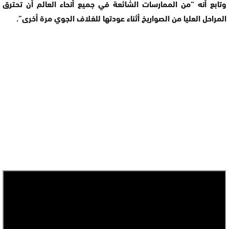
وتابع أنه “من الممارسات الشائعة في جميع أنحاء العالم أن تحترق
المراحل العليا من الصواريخ أثناء عودتها للغلاف الجوي مرة أخرى”.