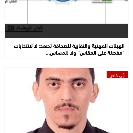
الهيئات المهنية والنقابية للصحافة تصعّد: لا لانتخابات
“مفصلة على المقاس” ولا للمساس…
رأي خاص