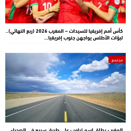
كأس أمم إفريقيا للسيدات – المغرب 2026 (ربع النهائي)..
لبؤات الأطلس يواجهن جنوب إفريقيا…
مجتمع
المغرب يطلق اسم ترامب على طريق سريع في الصحراء