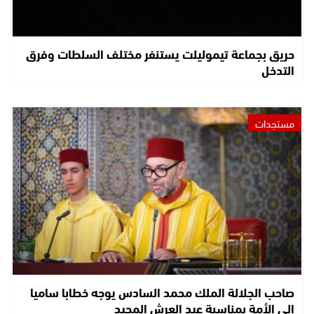
حريق بجماعة تيموليلت يستنفر مختلف السلطات وفرق
التدخل
مستجدات
صاحب الجلالة الملك محمد السادس يوجه خطابا ساميا
إلى الأمة بمناسبة عيد العرش المجيد