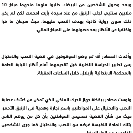
وبعد وصول الشخصين من البيضاء، طلبوا منهما منحهما مبلغ 10
ملايين سنتيم، لجلب الزئبق من عند سيدة بأيت امحمد، لكن لم يكن
ذلك سوى رواية كاذبة بهدف النصب عليهما، حيث سرعان ما فرا
واختفيا عن الأنظار بعد حصولهما على المبلغ المالي.
وأكدت المصادر أنه تم وضع الموقوفين في قضية النصب والاحتيال
رهن تدابير الحراسة النظرية قبل تقديمهما أمام أنظار النيابة العامة
بالمحكمة الابتدائية بأزيلال، خلال الساعات المقبلة.
ونوهت مصادر بيقظة جهاز الدرك الملكي الذي تمكن من كشف عصابة
النصب والاحتيال على المواطنين باسم تجارة وهمية في الزئبق الأحمر،
حيث من شأن القضية تحسيس المواطنين بأن كل من يوهم الناس
بتلك المادة النفيسة غرضه هو النصب والاحتيال كما جرى للشخصين
القادمين من الدار البيضاء.