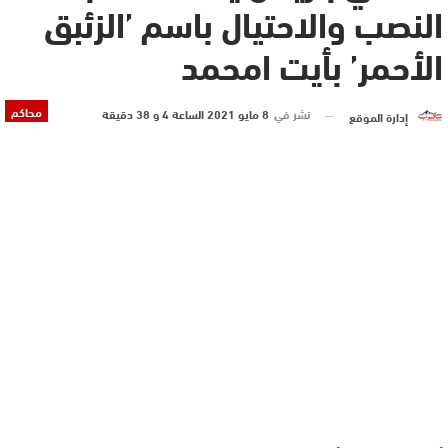
النصب والاحتيال باسم ’الزئبق
الأحمر’ بأيت امحمد
محاكم
نشر في
8 مايو 2021 الساعة 4 و 38 دقيقة
إدارة الموقع