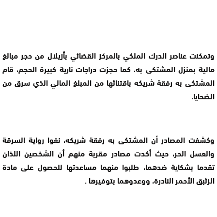
وتمكنت عناصر الدرك الملكي بالمركز القضائي بأزيلال من حجر مبالغ
مالية بمنزل المشتكى به، كما حجزت دراجات نارية كبيرة الحجم، قام
المشتكى به رفقة شريكه باقتنائها من المبلغ المالي الذي سرق من
الضحايا.
وكشفت المصادر أن المشتكى به رفقة شريكه، نفوا رواية السرقة
والعسل الحر، حيث أكدت مصادر مقربة منهم أن الشخصين اللذان
تقدما بشكاية ضدهما، طلبوا منهما مساعدتها للحصول على مادة
الزئبق الأحمر النادرة، ووعدوهما بتوفيرها .