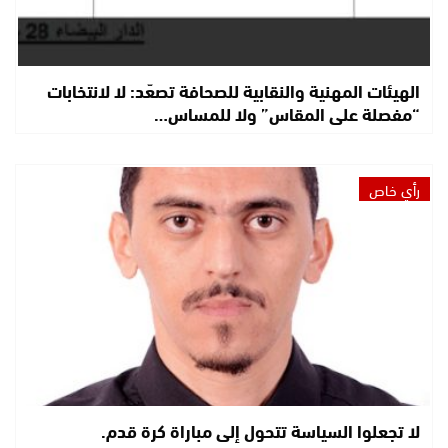
الهيئات المهنية والنقابية للصحافة تصعّد: لا لانتخابات
“مفصلة على المقاس” ولا للمساس…
رأي خاص
لا تجعلوا السياسة تتحول إلى مباراة كرة قدم.