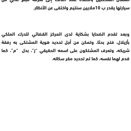
سيارتها يقدر ب 10ملايين سنتيم واختفى عن الأنظار.
وبعد تقدم الضحايا بشكاية لدى المركز القضائي للدرك الملكي
بأزيلال، فتح بحثا، وتمكن من أجل تحديد هوية المشتكى به رفقة
شريكه، وتعرف المشتكون على اسمه الحقيقي “ز”، بدل “م”، كما
قدم لهما نفسه، كما تم تحديد مقر سكانه.