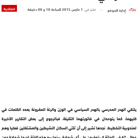
افتتاحية
نشر في
1 مارس 2015 الساعة 10 و 00 دقيقة
إدارة الموقع
يلتقي الهدر المدرسي بالهدر السياسي في الوزن والرنة المقرونة بعدد الكلمات في
كليهما، كما يتوحدان في فاتورتهما الثقيلة. فبالرجوع إلى بعض التقارير الأخيرة
لمندوبية التخطيط، نجدها تشير إلى أن ثلثي السكان النشيطين والمشتغلين فعليا وهم
حوالي 62 في المائة لا يتوفرون على أي شهادة، بينما ربع هذه الفئة لديها شهادة دون