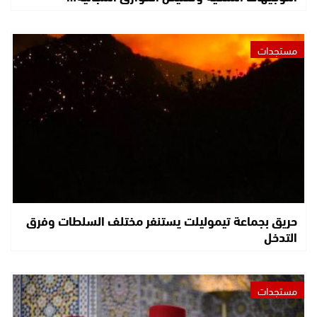
مستجدات
حريق بجماعة تيموليلت يستنفر مختلف السلطات وفرق
التدخل
مستجدات