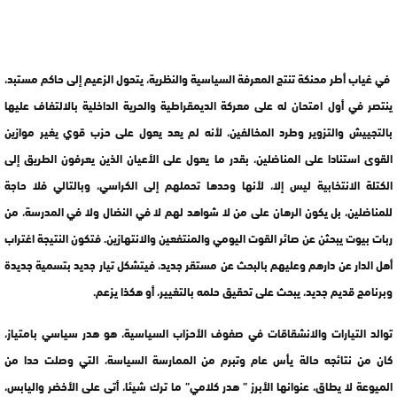
في غياب أطر محنكة تنتج المعرفة السياسية والنظرية، يتحول الزعيم إلى حاكم مستبد،
ينتصر في أول امتحان له على معركة الديمقراطية والحرية الداخلية بالالتفاف عليها
بالتجييش والتزوير وطرد المخالفين، لأنه لم يعد يعول على حزب قوي يغير موازين
القوى استنادا على المناضلين، بقدر ما يعول على الأعيان الذين يعرفون الطريق إلى
الكتلة الانتخابية ليس إلا، لأنها وحدها تحملهم إلى الكراسي، وبالتالي فلا حاجة
للمناضلين، بل يكون الرهان على من لا شواهد لهم لا في النضال ولا في المدرسة، من
ربات بيوت يبحثن عن صائر القوت اليومي والمنتفعين والانتهازين. فتكون النتيجة اغتراب
أهل الدار عن دارهم وعليهم بالبحث عن مستقر جديد، فيتشكل تيار جديد بتسمية جديدة
وبرنامج قديم جديد، يبحث على تحقيق حلمه بالتغيير، أو هكذا يزعم.
توالد التيارات والانشقاقات في صفوف الأحزاب السياسية، هو هدر سياسي بامتياز،
كان من نتائجه حالة يأس عام وتبرم من الممارسة السياسة، التي وصلت حدا من
الميوعة لا يطاق، عنوانها الأبرز ” هدر كلامي” ما ترك شيئا، أتى على الأخضر واليابس،