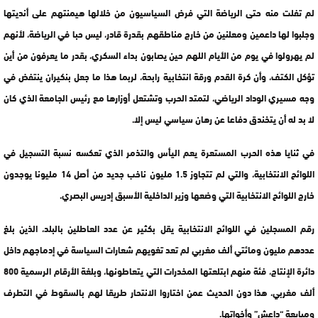
لم تفلت منه حتى الرياضة التي فرض السياسيون من خلالها هيمنتهم على أنديتها
وجلبوا لها داعمين ومعلنين من خارج مناطقهم بقدرة قادر، ليس حبا في الرياضة، لأنهم
لم يهرولوا في يوم من الأيام اللهم حين يصابون بداء السكري، بقدر ما يعرفون من أين
تؤكل الكتف، وأن كرة القدم ورقة انتخابية رابحة، لربما هذا ما جعل بنكيران ينتفض في
وجه مسيري الوداد الرياضي، لتمتد الحرب وتشتعل أوزارها مع رئيس الجامعة الذي كان
لا بد له أن يتخندق دفاعا عن رهان سياسي ليس إلا.
في ثنايا هذه الحرب المستعرة يعم اليأس والتذمر الذي تعكسه نسبة التسجيل في
اللوائح الانتخابية، والتي لم تتجاوز 1.5 مليون ناخب جديد من أصل 14 مليونا يوجدون
خارج اللوائح الانتخابية التي وضعها وزير الداخلية الأسبق إدريس البصري.
رقم المسجلين في اللوائح الانتخابية يقل بكثير عن عدد العاطلين بالبلد، الذين بلغ
عددهم مليون ومائتي ألف مغربي لم تعد تغويهم شعارات السياسة في إدماجهم داخل
دائرة الإنتاج، فئة منهم ابتلعتها المخدرات التي يتعاطونها، وبلغة الأرقام الرسمية 800
ألف مغربي، هذا دون الحديث عمن اختاروا الانتحار طريقا لهم بالسقوط في التطرف
ومبايعة “داعش” وأخواتها.