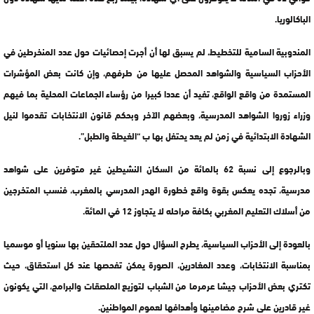
الباكالوريا.
المندوبية السامية للتخطيط، لم يسبق لها أن أجرت إحصائيات حول عدد المنخرطين في
الأحزاب السياسية والشواهد المحصل عليها من طرفهم، وإن كانت بعض المؤشرات
المستمدة من واقع الواقع، تفيد أن عددا كبيرا من رؤساء الجماعات المحلية بما فيهم
وزراء زوروا الشواهد المدرسية، وبعضهم الآخر وبحكم قانون الانتخابات تقدموا لنيل
الشهادة الابتدائية في زمن لم يعد يحتفل بها ب “الغيطة والطبل”.
وبالرجوع إلى نسبة 62 بالمائة من السكان النشيطين غير متوفرين على شواهد
مدرسية، تجده يعكس بقوة واقع خطورة الهدر المدرسي بالمغرب، فنسب المتخرجين
من أسلاك التعليم المغربي بكافة مراحله لا يتجاوز 12 في المائة.
بالعودة إلى الأحزاب السياسية، يطرح السؤال حول عدد الملتحقين بها سنويا أو موسميا
بمناسبة الانتخابات، وعدد المغادرين، الصورة يمكن تفحصها عند كل استحقاق، حيث
تكتري بعض الأحزاب جيشا عرمرما من الشباب لتوزيع الملصقات والبرامج، التي يكونون
غير قادرين على شرح مضامينها وأهدافها لعموم المواطنين.