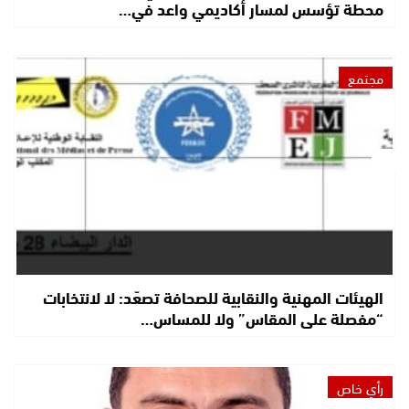
محطة تؤسس لمسار أكاديمي واعد في…
مجتمع
الهيئات المهنية والنقابية للصحافة تصعّد: لا لانتخابات
“مفصلة على المقاس” ولا للمساس…
رأي خاص