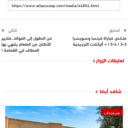
السابق
التالي
ملـخص مباراة فـرنـسا وسـويـسـرا
من الحقول إلى الموائد..ملايير
3-3 ( 4-5 ) + ألركـلات الترجـيحية
الأطنان من الطعام ينتهي بها
المطاف في القمامة !
تعليقات الزوار
شاهد أيضا
مستجدات