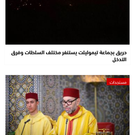
حريق بجماعة تيموليلت يستنفر مختلف السلطات وفرق
التدخل
مستجدات