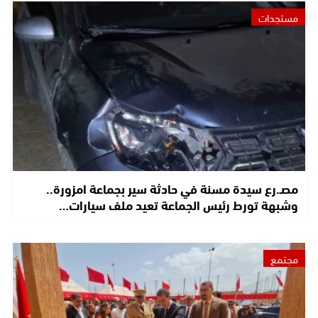
مستجدات
مصـ.رع سيدة مسنة في حادثة سير بجماعة امزورة..
وشبهة تورط رئيس الجماعة تعيد ملف سيارات…
مجتمع