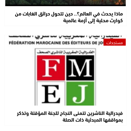
ماذا يحدث في العالم؟.. حين تتحول حرائق الغابات من
كوارث محلية إلى أزمة عالمية
مستجدات
فيدرالية الناشرين تتمنى النجاح للجنة المؤقتة وتذكر
بمواقفها المبدئية ذات الصلة