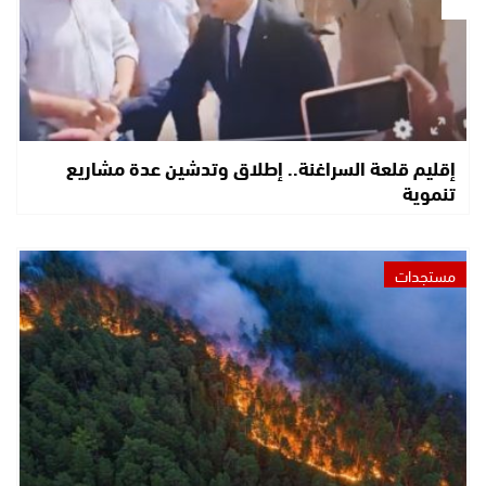
إقليم قلعة السراغنة.. إطلاق وتدشين عدة مشاريع
تنموية
مستجدات