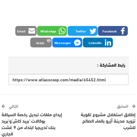
Email
WhatsApp
Twitter
Facebook
LinkedIn
Messenger
طباعة
رابط المشاركة :
السابق
التالي
إطلاق استغلال مشروع تقوية
إيداع ملفات تبديل رخصة السياقة
تزويد مدينة أزرو بالماء الصالح
بوكالات ’بريد كاش’و’بريد
للشرب
بنك’تدريجيا ابتداء من 9 غشت
الجاري