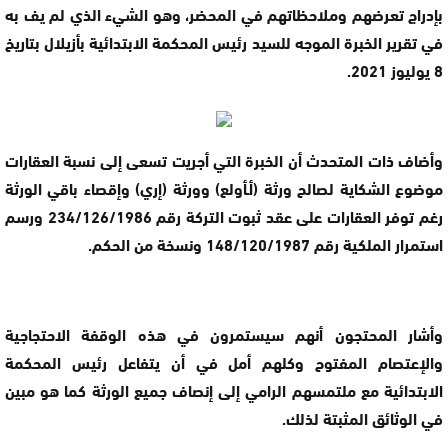
بإدراج تعرضهم وملاحظاتهم في المحضر، وهو الشيء الذي لم يف به
في تقرير الخبرة الموجه للسيد رئيس المحكمة الابتدائية بأزيلال بتاريخ
8 يوليوز 2021.
وأضاف ذات المتحدث أن الخبرة التي أجريت تسعى إلى نسبة العقارات
موضوع الشكاية لصالح ورثة (أـأولع) وورثة (إري) وإقصاء باقي الورثة
رغم توفر العقارات على عقد ثبوت التركة رقم 234/126/1986 ورسم
استمرار الملكية رقم 148/120/1987 ونسخة من الحكم.
وأشار المحتجون أنهم سيستمرون في هذه الوقفة الاحتجاجية
والإعتصام المفتوح وكلهم أمل في أن يتفاعل رئيس المحكمة
الابتدائية مع ملتمسهم الرامي إلى إنصاف جميع الورثة كما هو مبين
في الوثائق المثبتة لذلك.