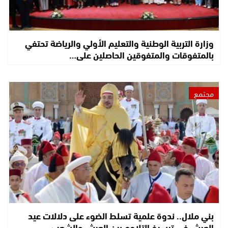
وزارة التربية الوطنية والتعليم الأولي والرياضة تحتفي
بالمتفوقات والمتفوقين الحاصلين على…
مجتمع
بني ملال.. ندوة علمية تسلط الضوء على دلالات عيد
العرش في ترسيخ التلاحم بين العرش والشعب…