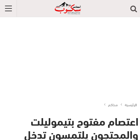
الرئيسية
محاكم
اعتصام مفتوح بتيموليلت
والمحتجون يلتمسون تدخل