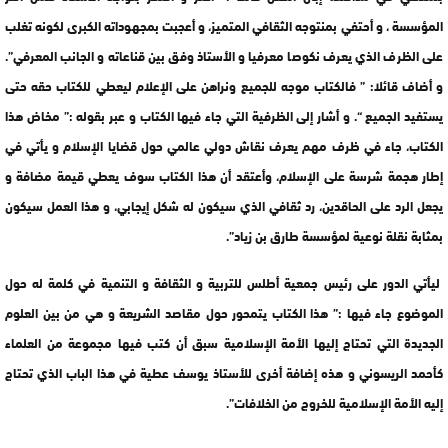
المؤسسة ، و أحتفي بمنتوجه الثقافي المتميز، و أعجبت بمجهوداته الكبرى لكونه تغلب
على الظرف الذي يعرف نكوصا معرفيا و الأستاذ وفق بين قناعاته و الجانب المعرفي”.
و أضاف قائلا: ” فالكتاب موجه للجميع ونراهن على الإعلام ليعطي للكتاب حقه حتى
يستفيد الجميع “. و أشار إلى الظرفية التي جاء فيها الكتاب و عبر بقوله :” مخاض هذا
الكتاب، جاء في ظرف مهم يعرف نقاش دولي عالمي حول قضايا الإسلام و يأتي في
إطار هجمة شرسة على الإسلام، وأعتقد أن هذا الكتاب سوف يعطي قيمة مضافة و
يجعل الرد على الحاقدين، رد ثقافي الذي سيكون له شكل إيجابي، و هذا العمل سيكون
بمثابة نقلة نوعية لمؤسسة طارق بن زياد”.
ليأتي الدور على رئيس جمعية أطلس للتربية و الثقافة و التنمية في كلمة له حول
الموضوع جاء فيها :” هذا الكتاب يتمحور حول مقاصد الشريعة و هي من بين العلوم
الجديدة التي تحتاج إليها الأمة الإسلامية سبق أن كتب فيها مجموعة من العلماء
كأحمد الريسوني و هذه إضافة أخرى للأستاذ يوسف عطية في هذا الباب الذي تحتاج
إليه الأمة الإسلامية للخروج من الخلافات”.