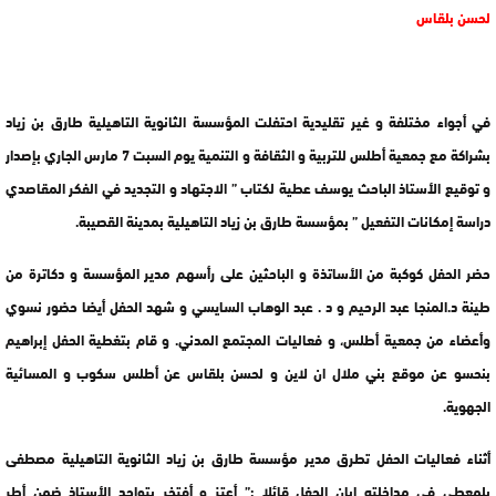
لحسن بلقاس
في أجواء مختلفة و غير تقليدية احتفلت المؤسسة الثانوية التاهيلية طارق بن زياد
بشراكة مع جمعية أطلس للتربية و الثقافة و التنمية يوم السبت 7 مارس الجاري بإصدار
و توقيع الأستاذ الباحث يوسف عطية لكتاب ” الاجتهاد و التجديد في الفكر المقاصدي
دراسة إمكانات التفعيل ” بمؤسسة طارق بن زياد التاهيلية بمدينة القصيبة.
حضر الحفل كوكبة من الأساتذة و الباحثين على رأسهم مدير المؤسسة و دكاترة من
طينة د.المنجا عبد الرحيم و د . عبد الوهاب السايسي و شهد الحفل أيضا حضور نسوي
وأعضاء من جمعية أطلس، و فعاليات المجتمع المدني. و قام بتغطية الحفل إبراهيم
بنحسو عن موقع بني ملال ان لاين و لحسن بلقاس عن أطلس سكوب و المسائية
الجهوية.
أثناء فعاليات الحفل تطرق مدير مؤسسة طارق بن زياد الثانوية التاهيلية مصطفى
بلمعطي في مداخلته إبان الحفل قائلا :” أعتز و أفتخر بتواجد الأستاذ ضمن أطر