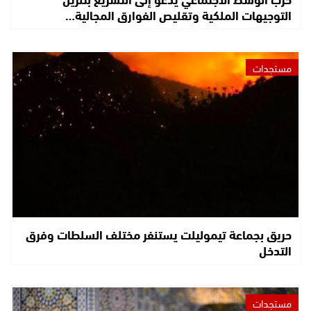
التوجيهات الملكية وتقليص الفوارق المجالية…
مستجدات
حريق بجماعة تيموليلت يستنفر مختلف السلطات وفرق
التدخل
مستجدات