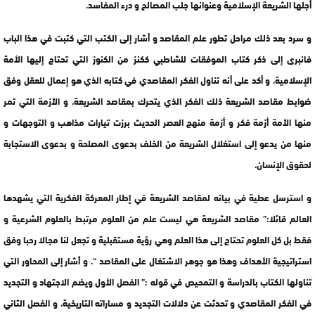
أجلها الشريعة الإسلامية وعنوانها جلب المصالح و درء المفاسد.
و سرد بعد ذلك مراحل تطور علم المقاصد و أشار إلى الكتب التي كتبت في هذا الباب
فانبرى إلى ذكر كتاب الموفقات للشاطبي ككنز من الكنوز التي تحتاج إليها الأمة
الإسلامية، و أكد على أنه تناول الفكر المقاصدي في كتابه الذي هو إعمال للعقل وفق
ضوابط مقاصد الشريعة ذلك الفكر الذي يتحرك بمقاصد الشريعة، و الأزمة التي تمر
منها الأمة أزمة فكر و أزمة منهج العصر الحديث برزت تيارات مذاهب و التوجهات و
منها من يدعو إلى استغلال الشريعة من الخلف بدعوى المصلحة و بدعوى الاستجابة
لحقوق الإنسان.
و استرسل عطية في بيانه لمقاصد الشريعة في إطار المعركة الفكرية التي يشهدها
العالم قائلا:” مقاصد الشريعة هي ليست علم من العلوم مرتبط بالعلوم الشرعية و
فقط بل كل العلوم تحتاج إلى هذا العلم وهي رؤية مستقبلية و تجعل لنا مجالا رحبا وفق
استراتيجية الأهداف وهذا هو جوهر الاشتغال على المقاصد “. و أشار إلى المحاور التي
تناولها الكتاب بالدراسة و التمحيص في قوله :” الفصل الأول ويضم الاجتهاد و التجديد
في الفكر المقاصدي و تحدثت عن دلالات التجديد و مساراته التاريخية، و الفصل الثاني