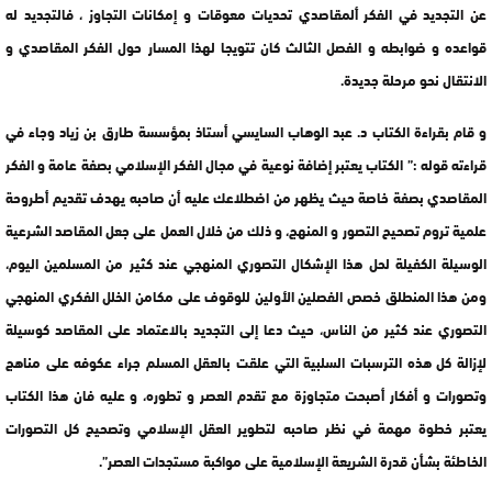
عن التجديد في الفكر ألمقاصدي تحديات معوقات و إمكانات التجاوز ، فالتجديد له
قواعده و ضوابطه و الفصل الثالث كان تتويجا لهذا المسار حول الفكر المقاصدي و
الانتقال نحو مرحلة جديدة.
و قام بقراءة الكتاب د. عبد الوهاب السايسي أستاذ بمؤسسة طارق بن زياد وجاء في
قراءته قوله :” الكتاب يعتبر إضافة نوعية في مجال الفكر الإسلامي بصفة عامة و الفكر
المقاصدي بصفة خاصة حيث يظهر من اضطلاعك عليه أن صاحبه يهدف تقديم أطروحة
علمية تروم تصحيح التصور و المنهج، و ذلك من خلال العمل على جعل المقاصد الشرعية
الوسيلة الكفيلة لحل هذا الإشكال التصوري المنهجي عند كثير من المسلمين اليوم،
ومن هذا المنطلق خصص الفصلين الأولين للوقوف على مكامن الخلل الفكري المنهجي
التصوري عند كثير من الناس، حيث دعا إلى التجديد بالاعتماد على المقاصد كوسيلة
لإزالة كل هذه الترسبات السلبية التي علقت بالعقل المسلم جراء عكوفه على مناهج
وتصورات و أفكار أصبحت متجاوزة مع تقدم العصر و تطوره، و عليه فان هذا الكتاب
يعتبر خطوة مهمة في نظر صاحبه لتطوير العقل الإسلامي وتصحيح كل التصورات
الخاطئة بشأن قدرة الشريعة الإسلامية على مواكبة مستجدات العصر”.