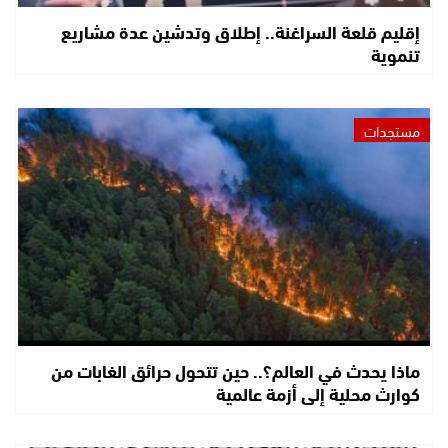
إقليم قلعة السراغنة.. إطلاق وتدشين عدة مشاريع
تنموية
مستجدات
ماذا يحدث في العالم؟.. حين تتحول حرائق الغابات من
كوارث محلية إلى أزمة عالمية