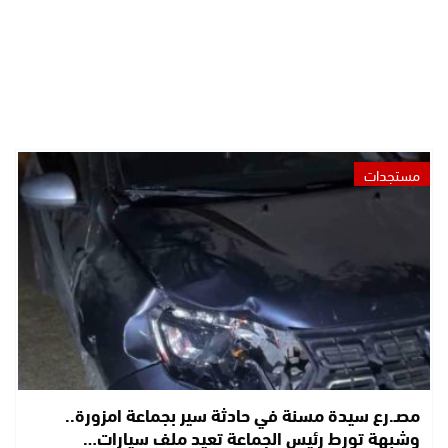
مستجدات
مصـ.رع سيدة مسنة في حادثة سير بجماعة امزورة..
وشبهة تورط رئيس الجماعة تعيد ملف سيارات…