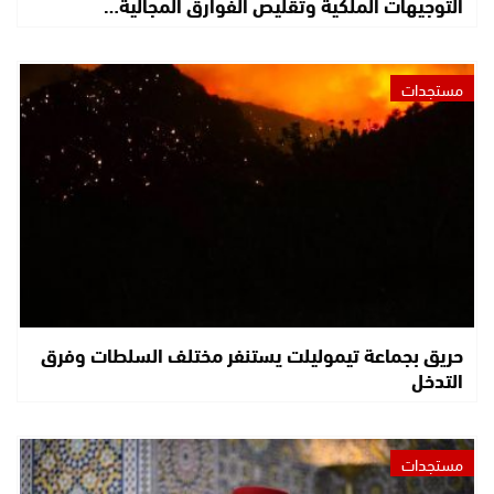
التوجيهات الملكية وتقليص الفوارق المجالية…
مستجدات
حريق بجماعة تيموليلت يستنفر مختلف السلطات وفرق
التدخل
مستجدات