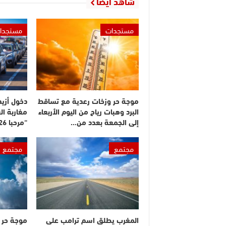
شاهد أيضا
مستجدات
مستجدا
موجة حر وزخات رعدية مع تساقط
البرد وهبات رياح من اليوم الأربعاء
مغاربة ال
إلى الجمعة بعدد من…
“مرحبا 2026”
مجتمع
مجتمع
المغرب يطلق اسم ترامب على
موجة حر م