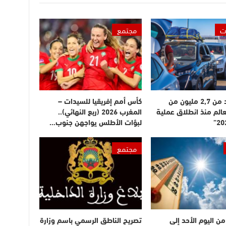
ت
مجتمع
دخول أزيد من 2,7 مليون من
كأس أمم إفريقيا للسيدات –
عالم منذ انطلاق عملية
المغرب 2026 (ربع النهائي)..
لبؤات الأطلس يواجهن جنوب…
مجتمع
ن اليوم الأحد إلى
تصريح الناطق الرسمي باسم وزارة