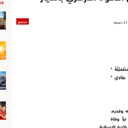
جد
مجتمع
مَئِنَّةُ *
ي عِبَادِي *
ه وقدره،
ا مساء اليوم السبت فاتح يناير 2022، نبأ وفاة
الديار الاسبانية.