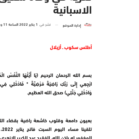
الاسبانية
نشر في
1 يناير 2022 الساعة 11 و 51 دقيقة
إدارة الموقع
أطلس سكوب ـ أزيلال
بسم الله الرحمان الرحيم (يَا أَيَّتُهَا النَّفْسُ الْمُطْ
ارْجِعِي إِلَى رَبِّكِ رَاضِيَةً مَرْضِيَّةً * فَادْخُلِي فِ
وَادْخُلِي جَنَّتِي) صدق الله العظيم.
بعيون دامعة وقلوب خاشعة راضية بقضاء الل
تلقين
المغفور له بإذن الله، الفقيد عبد الكبير الازهري ب