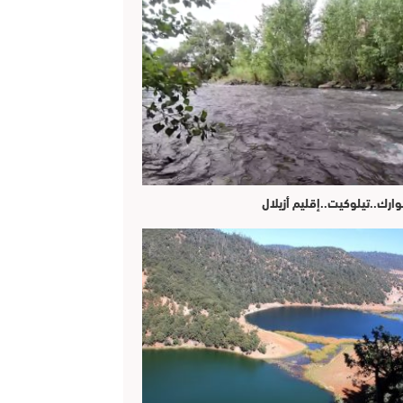
وارك..تيلوكيت..إقليم أزيلال