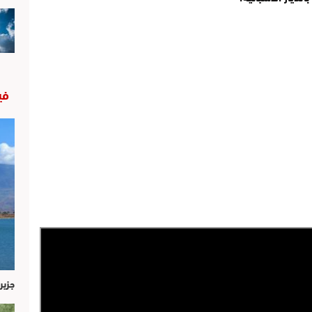
في
جزير