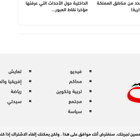
بعدد من مناطق المملكة
الداخلية حول الأحداث التي عرفتها
رية)
مؤخرا نقاط العبور…
فيديو
تعايش
محاكم
إفريقيا وال
تربية وتكوين
رياضة
مجتمع
سيدتي
سياسة
حسين تجربتك. سنفترض أنك موافق على هذا ، ولكن يمكنك إلغاء الاشتراك إذا ك